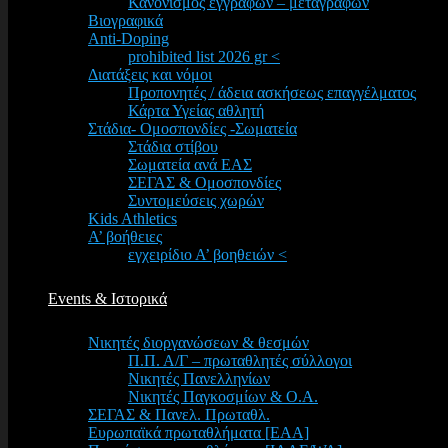
Κανονισμός εγγραφών – μεταγραφών
Βιογραφικά
Anti-Doping
prohibited list 2026 gr <
Διατάξεις και νόμοι
Προπονητές / άδεια ασκήσεως επαγγέλματος
Κάρτα Υγείας αθλητή
Στάδια- Ομοσπονδίες -Σωματεία
Στάδια στίβου
Σωματεία ανά ΕΑΣ
ΣΕΓΑΣ & Ομοσπονδίες
Συντομεύσεις χωρών
Kids Athletics
Α’ βοήθειες
εγχειρίδιο Α’ βοηθειών <
Events & Ιστορικά
Νικητές διοργανώσεων & θεσμών
Π.Π. Α/Γ – πρωταθλητές σύλλογοι
Νικητές Πανελληνίων
Νικητές Παγκοσμίων & Ο.Α.
ΣΕΓΑΣ & Πανελ. Πρωταθλ.
Ευρωπαϊκά πρωταθλήματα [EAA]