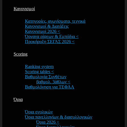
Κανονισμοί
Κατηγορίες, αγωνίσματα, τεχνικά
Κανονισμοί & Διατάξεις
Κανονισμοί 2026 <
Όργανα ρίψεων & Εμπόδια <
Προκήρυξη ΣΕΓΑΣ 2026 <
Scoring
Ranking system
Scoring tables <
Βαθμολογία Συνθέτων
βαθμολ. 3άθλων <
Βαθμολόγηση για ΤΕΦΑΑ
Όρια
Όρια σχολικών
Όρια πανελληνίων & διασυλλογικών
Όρια 2026 <