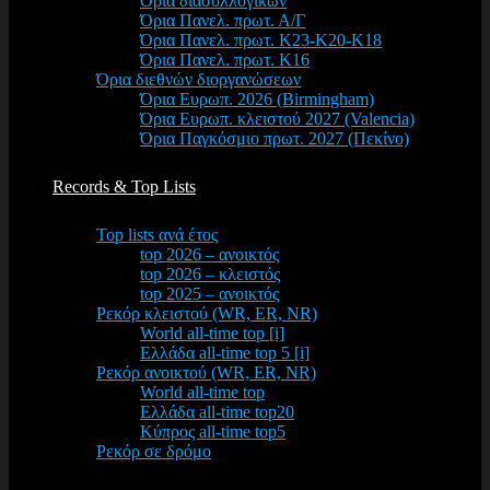
Όρια διασυλλογικών
Όρια Πανελ. πρωτ. Α/Γ
Όρια Πανελ. πρωτ. Κ23-Κ20-Κ18
Όρια Πανελ. πρωτ. Κ16
Όρια διεθνών διοργανώσεων
Όρια Ευρωπ. 2026 (Birmingham)
Όρια Ευρωπ. κλειστού 2027 (Valencia)
Όρια Παγκόσμιο πρωτ. 2027 (Πεκίνο)
Records & Top Lists
Top lists ανά έτος
top 2026 – ανοικτός
top 2026 – κλειστός
top 2025 – ανοικτός
Ρεκόρ κλειστού (WR, ER, NR)
World all-time top [i]
Ελλάδα all-time top 5 [i]
Ρεκόρ ανοικτού (WR, ER, NR)
World all-time top
Ελλάδα all-time top20
Κύπρος all-time top5
Ρεκόρ σε δρόμο