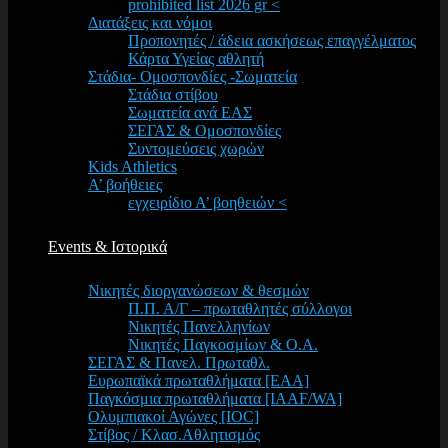
prohibited list 2026 gr <
Διατάξεις και νόμοι
Προπονητές / άδεια ασκήσεως επαγγέλματος
Κάρτα Υγείας αθλητή
Στάδια- Ομοσπονδίες -Σωματεία
Στάδια στίβου
Σωματεία ανά ΕΑΣ
ΣΕΓΑΣ & Ομοσπονδίες
Συντομεύσεις χωρών
Kids Athletics
Α’ βοήθειες
εγχειρίδιο Α’ βοηθειών <
Events & Ιστορικά
Νικητές διοργανώσεων & θεσμών
Π.Π. Α/Γ – πρωταθλητές σύλλογοι
Νικητές Πανελληνίων
Νικητές Παγκοσμίων & Ο.Α.
ΣΕΓΑΣ & Πανελ. Πρωταθλ.
Ευρωπαϊκά πρωταθλήματα [EAA]
Παγκόσμια πρωταθλήματα [IAAF/WA]
Ολυμπιακοί Αγώνες [IOC]
Στίβος / Κλασ.Αθλητισμός