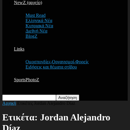
NewZ (αρχείο)
Must Read
Ελληνικά Νέα
Κυπριακά Νέα
Διεθνή Νέα
BlogZ
Links
Ομοσπονδίες-Οργανισμοί-Φορείς
Ειδήσεις και θέματα στίβου
SportsPhotoZ
Αρχική
Ετικέτες
Jordan Alejandro Díaz
Ετικέτα: Jordan Alejandro
Díaz