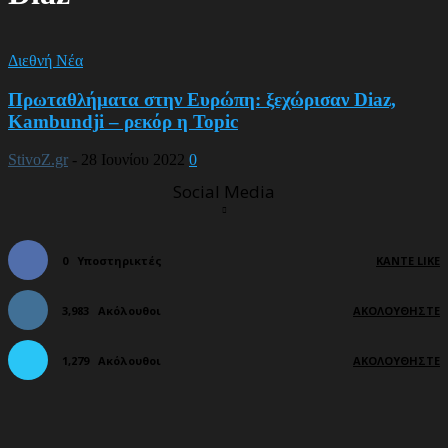
Διεθνή Νέα
Πρωταθλήματα στην Ευρώπη: ξεχώρισαν Diaz,
Kambundji – ρεκόρ η Topic
StivoZ.gr
-
28 Ιουνίου 2022
0
Social Media
0
Υποστηρικτές
ΚΆΝΤΕ LIKE
3,983
Ακόλουθοι
ΑΚΟΛΟΥΘΉΣΤΕ
1,279
Ακόλουθοι
ΑΚΟΛΟΥΘΉΣΤΕ