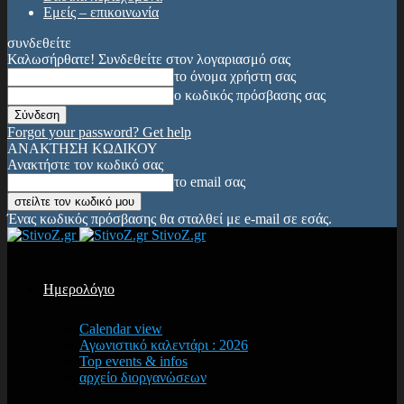
Εμείς – επικοινωνία
συνδεθείτε
Καλωσήρθατε! Συνδεθείτε στον λογαριασμό σας
το όνομα χρήστη σας
ο κωδικός πρόσβασης σας
Forgot your password? Get help
ΑΝΑΚΤΗΣΗ ΚΩΔΙΚΟΥ
Ανακτήστε τον κωδικό σας
το email σας
Ένας κωδικός πρόσβασης θα σταλθεί με e-mail σε εσάς.
StivoZ.gr
Ημερολόγιο
Calendar view
Αγωνιστικό καλεντάρι : 2026
Top events & infos
αρχείο διοργανώσεων