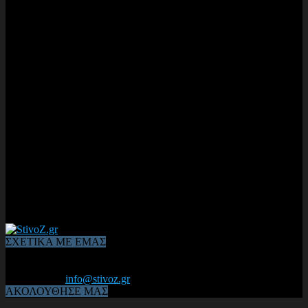
ΣΧΕΤΙΚΑ ΜΕ ΕΜΑΣ
Από το 2006, η 1η διαδικτυακή κοινότητα αθλητών & φιλάθλων
του Κλασικού Αθλητισμού! ΟΛΟΣ Ο ΣΤΙΒΟΣ ΕΙΝΑΙ ΕΔΩ
Επικοινωνία:
info@stivoz.gr
ΑΚΟΛΟΥΘΗΣΕ ΜΑΣ