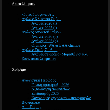
Αποτελέσματα
κύριες διοργανώσεις
Αγώνες Κλειστού Στίβου
Αγώνες 2026 (i)
Αγώνες 2025 (i)
Αγώνες Ανοικτού Στίβου
Αγώνες 2026 (o)
Αγώνες 2025 (o)
Olympics, WA & EAA champs
Αγώνες Εκτός Σταδίου
Αγώνες σε δρόμο (Μαραθώνιοι κ.α.)
Συντ. αποτελεσμάτων
Χρήσιμα
Αγωνιστική Περίοδος
Γενική προκήρυξη 2026
Αξιολόγηση σωματείων
Σχεδιασμός 2026
Κανονισμός εγγραφών – μεταγραφών
Βιογραφικά
Anti-Doping