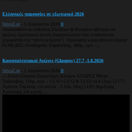
Ελληνικές παρουσίες σε εξωτερικό 2026
StivoZ.gr
-
5 Αυγούστου 2026
0
Ακολουθούν οι επιδόσεις Ελλήνων & Κυπρίων αθλητών σε
αγώνες εξωτερικού (εκτός διοργανώσεων που εντάσσονται
ξεχωριστά στα “αποτελέσματα”) Πρόσφατα κύρια αποτελέσματα:
01/08 (BEL/Oordegem) Χαρατσίδης, 400μ. εμπ. -...
Κοινοπολιτειακοί Αγώνες (Glasgow) 27.7 -1.8.2026
StivoZ.gr
-
1 Αυγούστου 2026
0
-> Αποτελέσματα Συμμετοχές Κύπρου ΑΝΔΡΕΣ Μίλαν
Τράικοβιτς, 110μ. εμπ. - 13.31/+2,9 Q & 13.32/+0,4 (3ος) {27/7}
Χρίστος Ταμάνης, επί κοντώ - 5,10μ. (9ος) {1/8} Δημήτρης
Χριστοφή, επί κοντώ -...