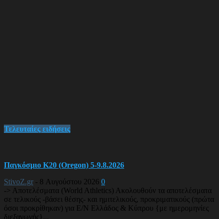
Τελευταίες ειδήσεις
Παγκόσμιο Κ20 (Oregon) 5-9.8.2026
StivoZ.gr
-
8 Αυγούστου 2026
0
-> Αποτελέσματα (World Athletics) Ακολουθούν τα αποτελέσματα
σε τελικούς -βάσει θέσης- και ημιτελικούς, προκριματικούς (πρώτα
όσοι προκρίθηκαν) για Ε/Ν Ελλάδος & Κύπρου {με ημερομηνίες
διεξαγωγής}...