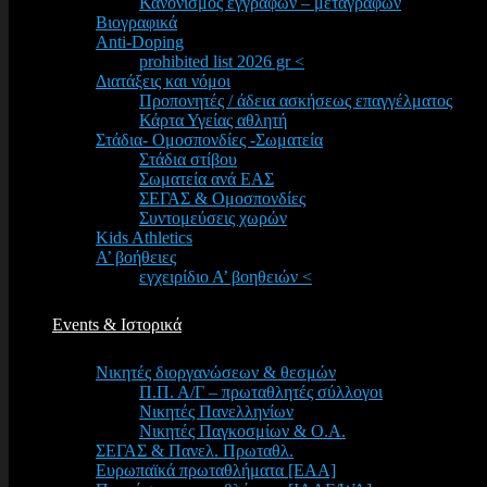
Κανονισμός εγγραφών – μεταγραφών
Βιογραφικά
Anti-Doping
prohibited list 2026 gr <
Διατάξεις και νόμοι
Προπονητές / άδεια ασκήσεως επαγγέλματος
Κάρτα Υγείας αθλητή
Στάδια- Ομοσπονδίες -Σωματεία
Στάδια στίβου
Σωματεία ανά ΕΑΣ
ΣΕΓΑΣ & Ομοσπονδίες
Συντομεύσεις χωρών
Kids Athletics
Α’ βοήθειες
εγχειρίδιο Α’ βοηθειών <
Events & Ιστορικά
Νικητές διοργανώσεων & θεσμών
Π.Π. Α/Γ – πρωταθλητές σύλλογοι
Νικητές Πανελληνίων
Νικητές Παγκοσμίων & Ο.Α.
ΣΕΓΑΣ & Πανελ. Πρωταθλ.
Ευρωπαϊκά πρωταθλήματα [EAA]