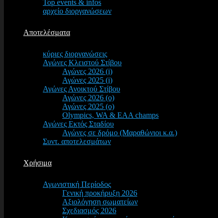
Top events & infos
αρχείο διοργανώσεων
Αποτελέσματα
κύριες διοργανώσεις
Αγώνες Κλειστού Στίβου
Αγώνες 2026 (i)
Αγώνες 2025 (i)
Αγώνες Ανοικτού Στίβου
Αγώνες 2026 (o)
Αγώνες 2025 (o)
Olympics, WA & EAA champs
Αγώνες Εκτός Σταδίου
Αγώνες σε δρόμο (Μαραθώνιοι κ.α.)
Συντ. αποτελεσμάτων
Χρήσιμα
Αγωνιστική Περίοδος
Γενική προκήρυξη 2026
Αξιολόγηση σωματείων
Σχεδιασμός 2026