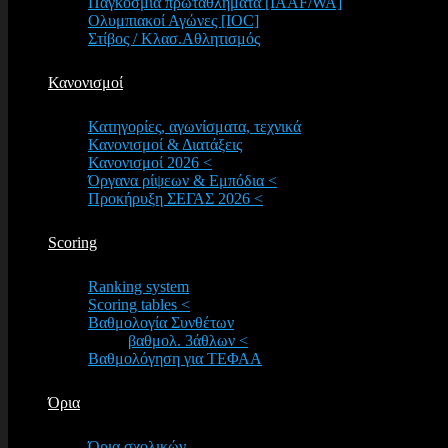
Παγκόσμια πρωταθλήματα [IAAF/WA]
Ολυμπιακοί Αγώνες [IOC]
Στίβος / Κλασ.Αθλητισμός
Κανονισμοί
Κατηγορίες, αγωνίσματα, τεχνικά
Κανονισμοί & Διατάξεις
Κανονισμοί 2026 <
Όργανα ρίψεων & Εμπόδια <
Προκήρυξη ΣΕΓΑΣ 2026 <
Scoring
Ranking system
Scoring tables <
Βαθμολογία Συνθέτων
βαθμολ. 3άθλων <
Βαθμολόγηση για ΤΕΦΑΑ
Όρια
Όρια σχολικών