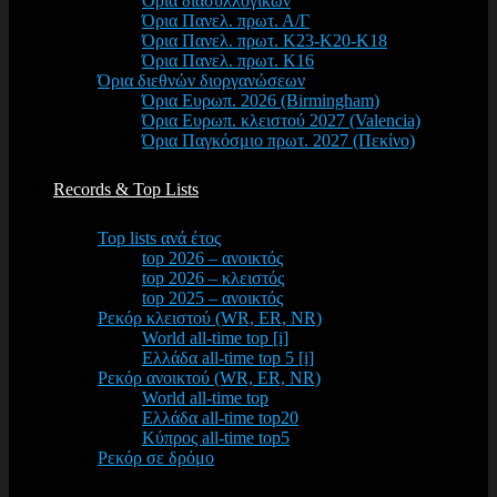
Όρια διασυλλογικών
Όρια Πανελ. πρωτ. Α/Γ
Όρια Πανελ. πρωτ. Κ23-Κ20-Κ18
Όρια Πανελ. πρωτ. Κ16
Όρια διεθνών διοργανώσεων
Όρια Ευρωπ. 2026 (Birmingham)
Όρια Ευρωπ. κλειστού 2027 (Valencia)
Όρια Παγκόσμιο πρωτ. 2027 (Πεκίνο)
Records & Top Lists
Top lists ανά έτος
top 2026 – ανοικτός
top 2026 – κλειστός
top 2025 – ανοικτός
Ρεκόρ κλειστού (WR, ER, NR)
World all-time top [i]
Ελλάδα all-time top 5 [i]
Ρεκόρ ανοικτού (WR, ER, NR)
World all-time top
Ελλάδα all-time top20
Κύπρος all-time top5
Ρεκόρ σε δρόμο