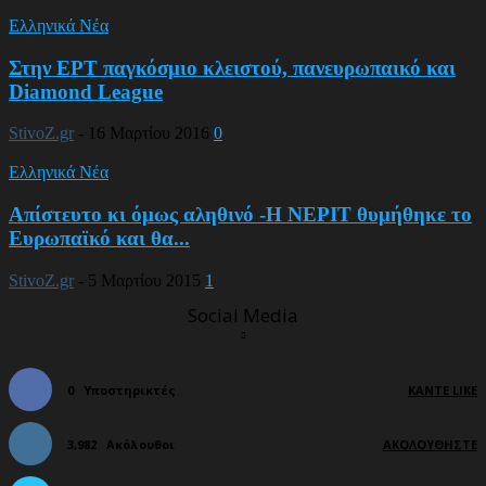
Ελληνικά Νέα
Στην ΕΡΤ παγκόσμιο κλειστού, πανευρωπαικό και
Diamond League
StivoZ.gr
-
16 Μαρτίου 2016
0
Ελληνικά Νέα
Απίστευτο κι όμως αληθινό -Η ΝΕΡΙΤ θυμήθηκε το
Ευρωπαϊκό και θα...
StivoZ.gr
-
5 Μαρτίου 2015
1
Social Media
0
Υποστηρικτές
ΚΆΝΤΕ LIKE
3,982
Ακόλουθοι
ΑΚΟΛΟΥΘΉΣΤΕ