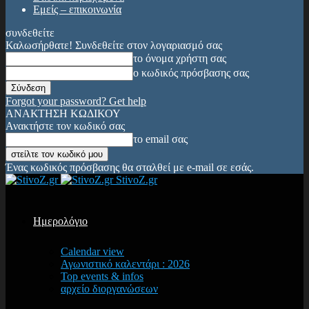
Εμείς – επικοινωνία
συνδεθείτε
Καλωσήρθατε! Συνδεθείτε στον λογαριασμό σας
το όνομα χρήστη σας
ο κωδικός πρόσβασης σας
Forgot your password? Get help
ΑΝΑΚΤΗΣΗ ΚΩΔΙΚΟΥ
Ανακτήστε τον κωδικό σας
το email σας
Ένας κωδικός πρόσβασης θα σταλθεί με e-mail σε εσάς.
StivoZ.gr
Ημερολόγιο
Calendar view
Αγωνιστικό καλεντάρι : 2026
Top events & infos
αρχείο διοργανώσεων