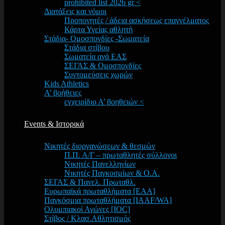
prohibited list 2026 gr <
Διατάξεις και νόμοι
Προπονητές / άδεια ασκήσεως επαγγέλματος
Κάρτα Υγείας αθλητή
Στάδια- Ομοσπονδίες -Σωματεία
Στάδια στίβου
Σωματεία ανά ΕΑΣ
ΣΕΓΑΣ & Ομοσπονδίες
Συντομεύσεις χωρών
Kids Athletics
Α’ βοήθειες
εγχειρίδιο Α’ βοηθειών <
Events & Ιστορικά
Νικητές διοργανώσεων & θεσμών
Π.Π. Α/Γ – πρωταθλητές σύλλογοι
Νικητές Πανελληνίων
Νικητές Παγκοσμίων & Ο.Α.
ΣΕΓΑΣ & Πανελ. Πρωταθλ.
Ευρωπαϊκά πρωταθλήματα [EAA]
Παγκόσμια πρωταθλήματα [IAAF/WA]
Ολυμπιακοί Αγώνες [IOC]
Στίβος / Κλασ.Αθλητισμός