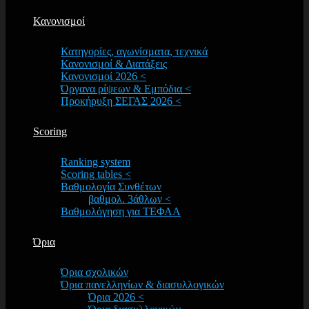
Κανονισμοί
Κατηγορίες, αγωνίσματα, τεχνικά
Κανονισμοί & Διατάξεις
Κανονισμοί 2026 <
Όργανα ρίψεων & Εμπόδια <
Προκήρυξη ΣΕΓΑΣ 2026 <
Scoring
Ranking system
Scoring tables <
Βαθμολογία Συνθέτων
βαθμολ. 3άθλων <
Βαθμολόγηση για ΤΕΦΑΑ
Όρια
Όρια σχολικών
Όρια πανελληνίων & διασυλλογικών
Όρια 2026 <