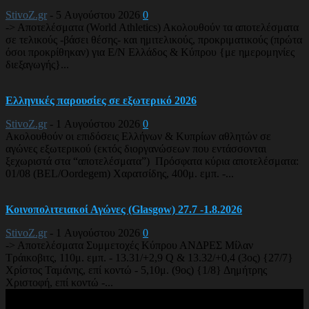
StivoZ.gr
-
5 Αυγούστου 2026
0
-> Αποτελέσματα (World Athletics) Ακολουθούν τα αποτελέσματα
σε τελικούς -βάσει θέσης- και ημιτελικούς, προκριματικούς (πρώτα
όσοι προκρίθηκαν) για Ε/Ν Ελλάδος & Κύπρου {με ημερομηνίες
διεξαγωγής}...
Ελληνικές παρουσίες σε εξωτερικό 2026
StivoZ.gr
-
1 Αυγούστου 2026
0
Ακολουθούν οι επιδόσεις Ελλήνων & Κυπρίων αθλητών σε
αγώνες εξωτερικού (εκτός διοργανώσεων που εντάσσονται
ξεχωριστά στα “αποτελέσματα”) Πρόσφατα κύρια αποτελέσματα:
01/08 (BEL/Oordegem) Χαρατσίδης, 400μ. εμπ. -...
Κοινοπολιτειακοί Αγώνες (Glasgow) 27.7 -1.8.2026
StivoZ.gr
-
1 Αυγούστου 2026
0
-> Αποτελέσματα Συμμετοχές Κύπρου ΑΝΔΡΕΣ Μίλαν
Τράικοβιτς, 110μ. εμπ. - 13.31/+2,9 Q & 13.32/+0,4 (3ος) {27/7}
Χρίστος Ταμάνης, επί κοντώ - 5,10μ. (9ος) {1/8} Δημήτρης
Χριστοφή, επί κοντώ -...