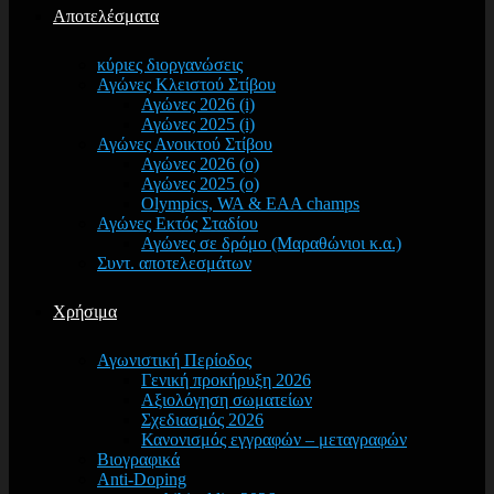
Αποτελέσματα
κύριες διοργανώσεις
Αγώνες Κλειστού Στίβου
Αγώνες 2026 (i)
Αγώνες 2025 (i)
Αγώνες Ανοικτού Στίβου
Αγώνες 2026 (o)
Αγώνες 2025 (o)
Olympics, WA & EAA champs
Αγώνες Εκτός Σταδίου
Αγώνες σε δρόμο (Μαραθώνιοι κ.α.)
Συντ. αποτελεσμάτων
Χρήσιμα
Αγωνιστική Περίοδος
Γενική προκήρυξη 2026
Αξιολόγηση σωματείων
Σχεδιασμός 2026
Κανονισμός εγγραφών – μεταγραφών
Βιογραφικά
Anti-Doping