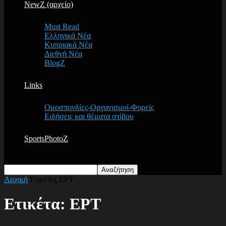
NewZ (αρχείο)
Must Read
Ελληνικά Νέα
Κυπριακά Νέα
Διεθνή Νέα
BlogZ
Links
Ομοσπονδίες-Οργανισμοί-Φορείς
Ειδήσεις και θέματα στίβου
SportsPhotoZ
Αρχική
Ετικέτες
ΕΡΤ
Ετικέτα: ΕΡΤ