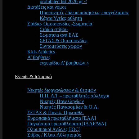
prohibited list 2026 gr <
Διατάξεις και νόμοι
Προπονητές / άδεια ασκήσεως επαγγέλματος
Κάρτα Υγείας αθλητή
Στάδια- Ομοσπονδίες -Σωματεία
Στάδια στίβου
Σωματεία ανά ΕΑΣ
ΣΕΓΑΣ & Ομοσπονδίες
Συντομεύσεις χωρών
Kids Athletics
Α’ βοήθειες
εγχειρίδιο Α’ βοηθειών <
Events & Ιστορικά
Νικητές διοργανώσεων & θεσμών
Π.Π. Α/Γ – πρωταθλητές σύλλογοι
Νικητές Πανελληνίων
Νικητές Παγκοσμίων & Ο.Α.
ΣΕΓΑΣ & Πανελ. Πρωταθλ.
Ευρωπαϊκά πρωταθλήματα [EAA]
Παγκόσμια πρωταθλήματα [IAAF/WA]
Ολυμπιακοί Αγώνες [IOC]
Στίβος / Κλασ.Αθλητισμός