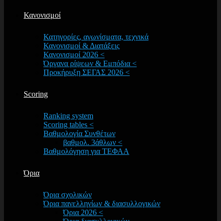
Κανονισμοί
Κατηγορίες, αγωνίσματα, τεχνικά
Κανονισμοί & Διατάξεις
Κανονισμοί 2026 <
Όργανα ρίψεων & Εμπόδια <
Προκήρυξη ΣΕΓΑΣ 2026 <
Scoring
Ranking system
Scoring tables <
Βαθμολογία Συνθέτων
βαθμολ. 3άθλων <
Βαθμολόγηση για ΤΕΦΑΑ
Όρια
Όρια σχολικών
Όρια πανελληνίων & διασυλλογικών
Όρια 2026 <