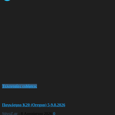
Τελευταίες ειδήσεις
Παγκόσμιο Κ20 (Oregon) 5-9.8.2026
StivoZ.gr
-
8 Αυγούστου 2026
0