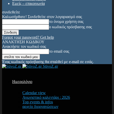
Εμείς – επικοινωνία
συνδεθείτε
Καλωσήρθατε! Συνδεθείτε στον λογαριασμό σας
το όνομα χρήστη σας
ο κωδικός πρόσβασης σας
Forgot your password? Get help
ΑΝΑΚΤΗΣΗ ΚΩΔΙΚΟΥ
Ανακτήστε τον κωδικό σας
το email σας
Ένας κωδικός πρόσβασης θα σταλθεί με e-mail σε εσάς.
StivoZ.gr
Ημερολόγιο
Calendar view
Αγωνιστικό καλεντάρι : 2026
Top events & infos
αρχείο διοργανώσεων