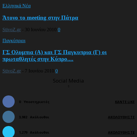
Ελληνικά Νέα
Άτονο το meeting στην Πάτρα
StivoZ.gr
-
30 Ιουνίου 2010
0
Παγκύπριοι
ΓΣ Ολυμπια (Α) και ΓΣ Παγκυπρια (Γ) οι
πρωταθλητές στην Κύπρο....
StivoZ.gr
-
7 Ιουνίου 2010
0
Social Media
0
Υποστηρικτές
ΚΆΝΤΕ LIKE
3,982
Ακόλουθοι
ΑΚΟΛΟΥΘΉΣΤΕ
1,279
Ακόλουθοι
ΑΚΟΛΟΥΘΉΣΤΕ