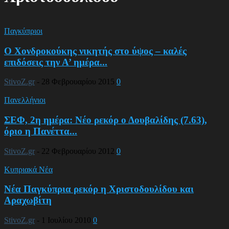
Παγκύπριοι
Ο Χονδροκούκης νικητής στο ύψος – καλές
επιδόσεις την Α’ ημέρα...
StivoZ.gr
-
28 Φεβρουαρίου 2015
0
Πανελλήνιοι
ΣΕΦ, 2η ημέρα: Νέο ρεκόρ ο Δουβαλίδης (7.63),
όριο η Πανέττα...
StivoZ.gr
-
22 Φεβρουαρίου 2012
0
Κυπριακά Νέα
Νέα Παγκύπρια ρεκόρ η Χριστοδουλίδου και
Αραχωβίτη
StivoZ.gr
-
1 Ιουλίου 2010
0