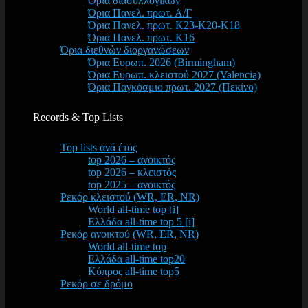
Όρια διασυλλογικών
Όρια Πανελ. πρωτ. Α/Γ
Όρια Πανελ. πρωτ. Κ23-Κ20-Κ18
Όρια Πανελ. πρωτ. Κ16
Όρια διεθνών διοργανώσεων
Όρια Ευρωπ. 2026 (Birmingham)
Όρια Ευρωπ. κλειστού 2027 (Valencia)
Όρια Παγκόσμιο πρωτ. 2027 (Πεκίνο)
Records & Top Lists
Top lists ανά έτος
top 2026 – ανοικτός
top 2026 – κλειστός
top 2025 – ανοικτός
Ρεκόρ κλειστού (WR, ER, NR)
World all-time top [i]
Ελλάδα all-time top 5 [i]
Ρεκόρ ανοικτού (WR, ER, NR)
World all-time top
Ελλάδα all-time top20
Κύπρος all-time top5
Ρεκόρ σε δρόμο