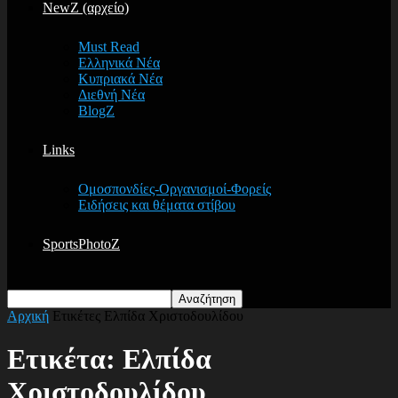
NewZ (αρχείο)
Must Read
Ελληνικά Νέα
Κυπριακά Νέα
Διεθνή Νέα
BlogZ
Links
Ομοσπονδίες-Οργανισμοί-Φορείς
Ειδήσεις και θέματα στίβου
SportsPhotoZ
Αρχική
Ετικέτες
Ελπίδα Χριστοδουλίδου
Ετικέτα: Ελπίδα
Χριστοδουλίδου