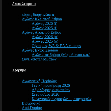
Αποτελέσματα
κύριες διοργανώσεις
Αγώνες Κλειστού Στίβου
Αγώνες 2026 (i)
Αγώνες 2025 (i)
Αγώνες Ανοικτού Στίβου
Αγώνες 2026 (o)
Αγώνες 2025 (o)
Olympics, WA & EAA champs
Αγώνες Εκτός Σταδίου
Αγώνες σε δρόμο (Μαραθώνιοι κ.α.)
Συντ. αποτελεσμάτων
Χρήσιμα
Αγωνιστική Περίοδος
Γενική προκήρυξη 2026
Αξιολόγηση σωματείων
Σχεδιασμός 2026
Κανονισμός εγγραφών – μεταγραφών
Βιογραφικά
Anti-Doping