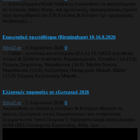
-> Αποτελέσματα (World Athletics) Ακολουθούν τα αποτελέσματα
σε τελικούς -βάσει θέσης- και ημιτελικούς, προκριματικούς (πρώτα
όσοι προκρίθηκαν) για Ε/Ν Ελλάδος & Κύπρου {με ημερομηνίες
διεξαγωγής}...
Ευρωπαϊκό πρωτάθλημα (Birmingham) 10-16.8.2026
StivoZ.gr
-
8 Αυγούστου 2026
0
-> Online - συνολικά αποτελέσματα (EAA) ΤΕΛΙΚΟΙ Απευθείας
τελικοί & Σύνθετα Αναστασία Ντραγκομίροβα, Έπταθλο {14-15.8}
Γιώργος Σταμούλης, Μαραθώνιος {16.8} Ματίνα Νούλα,
Μαραθώνιος {16.8} Αλέξανδρος Παπαμιχαήλ Μαραθ. Βάδην
{15.8} Γιώργος Κελεπούρης Μαραθ....
Ελληνικές παρουσίες σε εξωτερικό 2026
StivoZ.gr
-
5 Αυγούστου 2026
0
Ακολουθούν οι επιδόσεις Ελλήνων & Κυπρίων αθλητών σε
αγώνες εξωτερικού (εκτός διοργανώσεων που εντάσσονται
ξεχωριστά στα “αποτελέσματα”) Πρόσφατα κύρια αποτελέσματα:
01/08 (BEL/Oordegem) Χαρατσίδης, 400μ. εμπ. -...