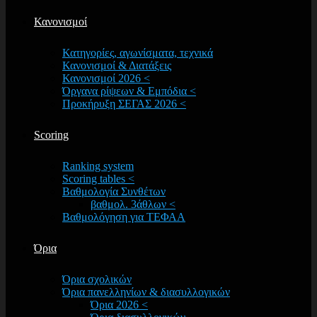
Κανονισμοί
Κατηγορίες, αγωνίσματα, τεχνικά
Κανονισμοί & Διατάξεις
Κανονισμοί 2026 <
Όργανα ρίψεων & Εμπόδια <
Προκήρυξη ΣΕΓΑΣ 2026 <
Scoring
Ranking system
Scoring tables <
Βαθμολογία Συνθέτων
βαθμολ. 3άθλων <
Βαθμολόγηση για ΤΕΦΑΑ
Όρια
Όρια σχολικών
Όρια πανελληνίων & διασυλλογικών
Όρια 2026 <