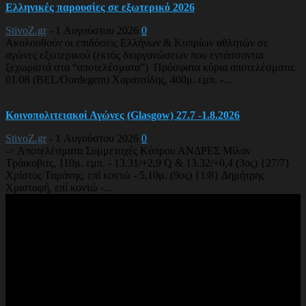
Ελληνικές παρουσίες σε εξωτερικό 2026
StivoZ.gr
-
1 Αυγούστου 2026
0
Ακολουθούν οι επιδόσεις Ελλήνων & Κυπρίων αθλητών σε
αγώνες εξωτερικού (εκτός διοργανώσεων που εντάσσονται
ξεχωριστά στα “αποτελέσματα”) Πρόσφατα κύρια αποτελέσματα:
01/08 (BEL/Oordegem) Χαρατσίδης, 400μ. εμπ. -...
Κοινοπολιτειακοί Αγώνες (Glasgow) 27.7 -1.8.2026
StivoZ.gr
-
1 Αυγούστου 2026
0
-> Αποτελέσματα Συμμετοχές Κύπρου ΑΝΔΡΕΣ Μίλαν
Τράικοβιτς, 110μ. εμπ. - 13.31/+2,9 Q & 13.32/+0,4 (3ος) {27/7}
Χρίστος Ταμάνης, επί κοντώ - 5,10μ. (9ος) {1/8} Δημήτρης
Χριστοφή, επί κοντώ -...