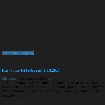
Τελευταίες ειδήσεις
Παγκόσμιο Κ20 (Oregon) 5-9.8.2026
StivoZ.gr
-
5 Αυγούστου 2026
0
-> Αποτελέσματα (World Athletics) Ακολουθούν τα αποτελέσματα
σε τελικούς -βάσει θέσης- και ημιτελικούς, προκριματικούς (πρώτα
όσοι προκρίθηκαν) για Ε/Ν Ελλάδος & Κύπρου {με ημερομηνίες
διεξαγωγής}...