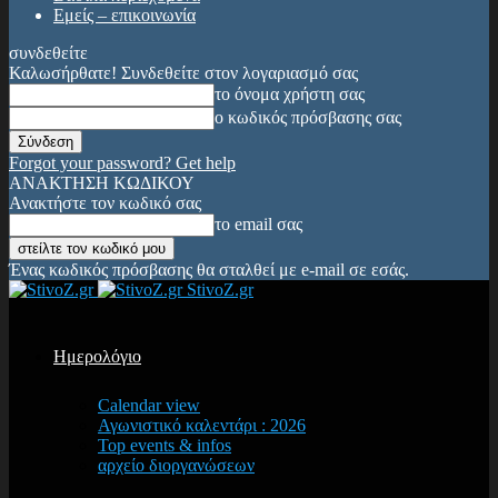
Εμείς – επικοινωνία
συνδεθείτε
Καλωσήρθατε! Συνδεθείτε στον λογαριασμό σας
το όνομα χρήστη σας
ο κωδικός πρόσβασης σας
Forgot your password? Get help
ΑΝΑΚΤΗΣΗ ΚΩΔΙΚΟΥ
Ανακτήστε τον κωδικό σας
το email σας
Ένας κωδικός πρόσβασης θα σταλθεί με e-mail σε εσάς.
StivoZ.gr
Ημερολόγιο
Calendar view
Αγωνιστικό καλεντάρι : 2026
Top events & infos
αρχείο διοργανώσεων