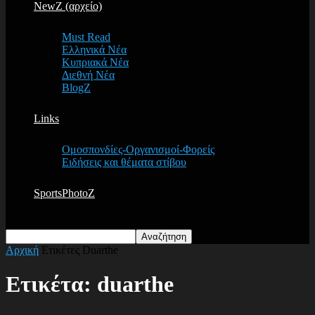
NewZ (αρχείο)
Must Read
Ελληνικά Νέα
Κυπριακά Νέα
Διεθνή Νέα
BlogZ
Links
Ομοσπονδίες-Οργανισμοί-Φορείς
Ειδήσεις και θέματα στίβου
SportsPhotoZ
Αρχική
Ετικέτες
Duarthe
Ετικέτα: duarthe