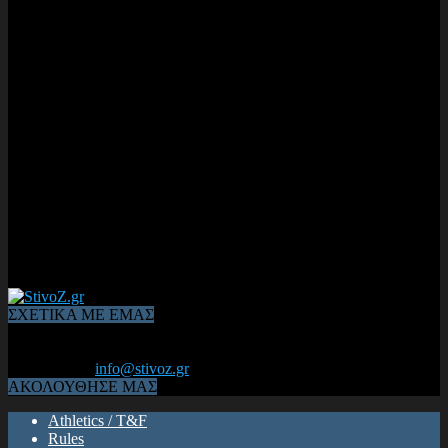
ΣΧΕΤΙΚΑ ΜΕ ΕΜΑΣ
Από το 2006, η 1η διαδικτυακή κοινότητα αθλητών & φιλάθλων
του Κλασικού Αθλητισμού! ΟΛΟΣ Ο ΣΤΙΒΟΣ ΕΙΝΑΙ ΕΔΩ
Επικοινωνία:
info@stivoz.gr
ΑΚΟΛΟΥΘΗΣΕ ΜΑΣ
Athletics / T&F
Rules