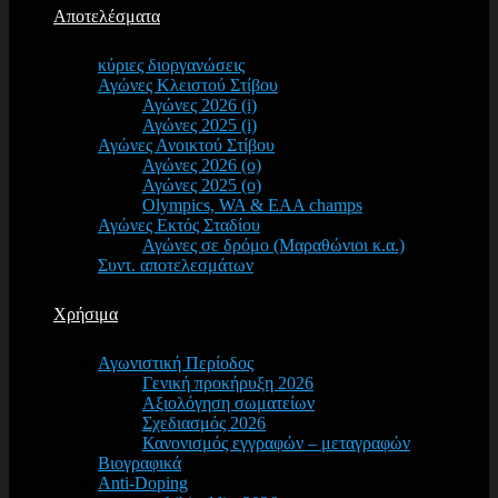
Αποτελέσματα
κύριες διοργανώσεις
Αγώνες Κλειστού Στίβου
Αγώνες 2026 (i)
Αγώνες 2025 (i)
Αγώνες Ανοικτού Στίβου
Αγώνες 2026 (o)
Αγώνες 2025 (o)
Olympics, WA & EAA champs
Αγώνες Εκτός Σταδίου
Αγώνες σε δρόμο (Μαραθώνιοι κ.α.)
Συντ. αποτελεσμάτων
Χρήσιμα
Αγωνιστική Περίοδος
Γενική προκήρυξη 2026
Αξιολόγηση σωματείων
Σχεδιασμός 2026
Κανονισμός εγγραφών – μεταγραφών
Βιογραφικά
Anti-Doping