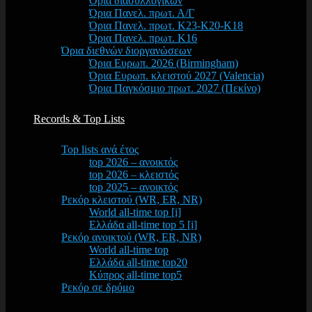
Όρια διασυλλογικών
Όρια Πανελ. πρωτ. Α/Γ
Όρια Πανελ. πρωτ. Κ23-Κ20-Κ18
Όρια Πανελ. πρωτ. Κ16
Όρια διεθνών διοργανώσεων
Όρια Ευρωπ. 2026 (Birmingham)
Όρια Ευρωπ. κλειστού 2027 (Valencia)
Όρια Παγκόσμιο πρωτ. 2027 (Πεκίνο)
Records & Top Lists
Top lists ανά έτος
top 2026 – ανοικτός
top 2026 – κλειστός
top 2025 – ανοικτός
Ρεκόρ κλειστού (WR, ER, NR)
World all-time top [i]
Ελλάδα all-time top 5 [i]
Ρεκόρ ανοικτού (WR, ER, NR)
World all-time top
Ελλάδα all-time top20
Κύπρος all-time top5
Ρεκόρ σε δρόμο