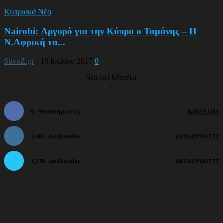
Κυπριακά Νέα
Nairobi: Αργυρό για την Κύπρο ο Ταμάνης – Η
Ν.Αφρική τα...
StivoZ.gr
-
16 Ιουλίου 2017
0
Social Media
0
Υποστηρικτές
ΚΆΝΤΕ LIKE
3,982
Ακόλουθοι
ΑΚΟΛΟΥΘΉΣΤΕ
1,279
Ακόλουθοι
ΑΚΟΛΟΥΘΉΣΤΕ