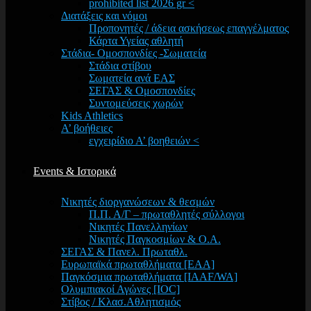
prohibited list 2026 gr <
Διατάξεις και νόμοι
Προπονητές / άδεια ασκήσεως επαγγέλματος
Κάρτα Υγείας αθλητή
Στάδια- Ομοσπονδίες -Σωματεία
Στάδια στίβου
Σωματεία ανά ΕΑΣ
ΣΕΓΑΣ & Ομοσπονδίες
Συντομεύσεις χωρών
Kids Athletics
Α’ βοήθειες
εγχειρίδιο Α’ βοηθειών <
Events & Ιστορικά
Νικητές διοργανώσεων & θεσμών
Π.Π. Α/Γ – πρωταθλητές σύλλογοι
Νικητές Πανελληνίων
Νικητές Παγκοσμίων & Ο.Α.
ΣΕΓΑΣ & Πανελ. Πρωταθλ.
Ευρωπαϊκά πρωταθλήματα [EAA]
Παγκόσμια πρωταθλήματα [IAAF/WA]
Ολυμπιακοί Αγώνες [IOC]
Στίβος / Κλασ.Αθλητισμός