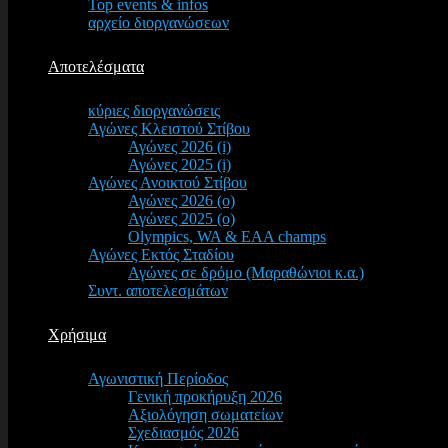
Top events & infos
αρχείο διοργανώσεων
Αποτελέσματα
κύριες διοργανώσεις
Αγώνες Κλειστού Στίβου
Αγώνες 2026 (i)
Αγώνες 2025 (i)
Αγώνες Ανοικτού Στίβου
Αγώνες 2026 (o)
Αγώνες 2025 (o)
Olympics, WA & EAA champs
Αγώνες Εκτός Σταδίου
Αγώνες σε δρόμο (Μαραθώνιοι κ.α.)
Συντ. αποτελεσμάτων
Χρήσιμα
Αγωνιστική Περίοδος
Γενική προκήρυξη 2026
Αξιολόγηση σωματείων
Σχεδιασμός 2026