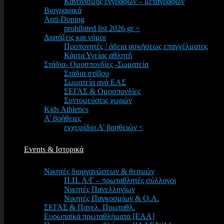
Κανονισμός εγγραφών – μεταγραφών
Βιογραφικά
Anti-Doping
prohibited list 2026 gr <
Διατάξεις και νόμοι
Προπονητές / άδεια ασκήσεως επαγγέλματος
Κάρτα Υγείας αθλητή
Στάδια- Ομοσπονδίες -Σωματεία
Στάδια στίβου
Σωματεία ανά ΕΑΣ
ΣΕΓΑΣ & Ομοσπονδίες
Συντομεύσεις χωρών
Kids Athletics
Α’ βοήθειες
εγχειρίδιο Α’ βοηθειών <
Events & Ιστορικά
Νικητές διοργανώσεων & θεσμών
Π.Π. Α/Γ – πρωταθλητές σύλλογοι
Νικητές Πανελληνίων
Νικητές Παγκοσμίων & Ο.Α.
ΣΕΓΑΣ & Πανελ. Πρωταθλ.
Ευρωπαϊκά πρωταθλήματα [EAA]