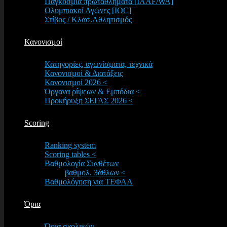
Παγκόσμια πρωταθλήματα [IAAF/WA]
Ολυμπιακοί Αγώνες [IOC]
Στίβος / Κλασ.Αθλητισμός
Κανονισμοί
Κατηγορίες, αγωνίσματα, τεχνικά
Κανονισμοί & Διατάξεις
Κανονισμοί 2026 <
Όργανα ρίψεων & Εμπόδια <
Προκήρυξη ΣΕΓΑΣ 2026 <
Scoring
Ranking system
Scoring tables <
Βαθμολογία Συνθέτων
βαθμολ. 3άθλων <
Βαθμολόγηση για ΤΕΦΑΑ
Όρια
Όρια σχολικών