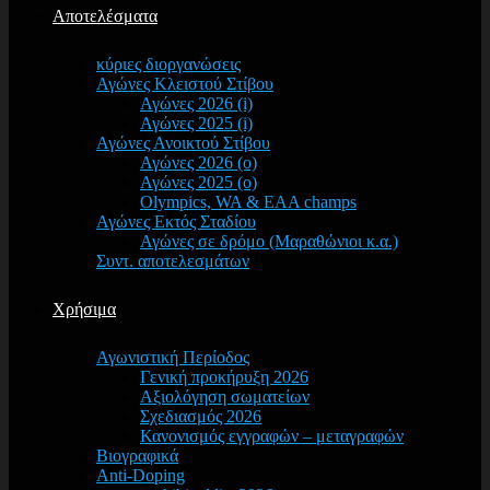
Αποτελέσματα
κύριες διοργανώσεις
Αγώνες Κλειστού Στίβου
Αγώνες 2026 (i)
Αγώνες 2025 (i)
Αγώνες Ανοικτού Στίβου
Αγώνες 2026 (o)
Αγώνες 2025 (o)
Olympics, WA & EAA champs
Αγώνες Εκτός Σταδίου
Αγώνες σε δρόμο (Μαραθώνιοι κ.α.)
Συντ. αποτελεσμάτων
Χρήσιμα
Αγωνιστική Περίοδος
Γενική προκήρυξη 2026
Αξιολόγηση σωματείων
Σχεδιασμός 2026
Κανονισμός εγγραφών – μεταγραφών
Βιογραφικά
Anti-Doping