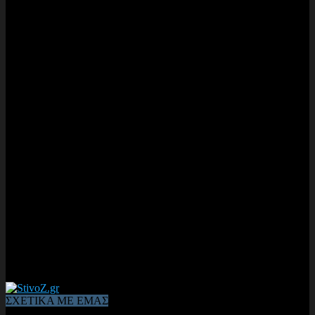
ΣΧΕΤΙΚΑ ΜΕ ΕΜΑΣ
Από το 2006, η 1η διαδικτυακή κοινότητα αθλητών & φιλάθλων