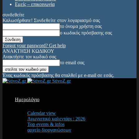
Εμείς – επικοινωνία
συνδεθείτε
Καλωσήρθατε! Συνδεθείτε στον λογαριασμό σας
το όνομα χρήστη σας
ο κωδικός πρόσβασης σας
Forgot your password? Get help
ΑΝΑΚΤΗΣΗ ΚΩΔΙΚΟΥ
Ανακτήστε τον κωδικό σας
το email σας
Ένας κωδικός πρόσβασης θα σταλθεί με e-mail σε εσάς.
StivoZ.gr
Ημερολόγιο
Calendar view
Αγωνιστικό καλεντάρι : 2026
Top events & infos
αρχείο διοργανώσεων