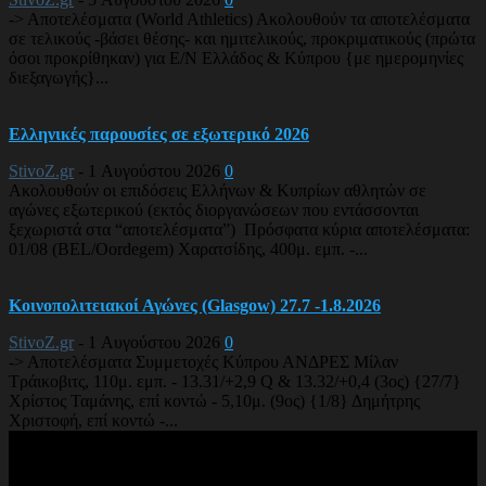
-> Αποτελέσματα (World Athletics) Ακολουθούν τα αποτελέσματα
σε τελικούς -βάσει θέσης- και ημιτελικούς, προκριματικούς (πρώτα
όσοι προκρίθηκαν) για Ε/Ν Ελλάδος & Κύπρου {με ημερομηνίες
διεξαγωγής}...
Ελληνικές παρουσίες σε εξωτερικό 2026
StivoZ.gr
-
1 Αυγούστου 2026
0
Ακολουθούν οι επιδόσεις Ελλήνων & Κυπρίων αθλητών σε
αγώνες εξωτερικού (εκτός διοργανώσεων που εντάσσονται
ξεχωριστά στα “αποτελέσματα”) Πρόσφατα κύρια αποτελέσματα:
01/08 (BEL/Oordegem) Χαρατσίδης, 400μ. εμπ. -...
Κοινοπολιτειακοί Αγώνες (Glasgow) 27.7 -1.8.2026
StivoZ.gr
-
1 Αυγούστου 2026
0
-> Αποτελέσματα Συμμετοχές Κύπρου ΑΝΔΡΕΣ Μίλαν
Τράικοβιτς, 110μ. εμπ. - 13.31/+2,9 Q & 13.32/+0,4 (3ος) {27/7}
Χρίστος Ταμάνης, επί κοντώ - 5,10μ. (9ος) {1/8} Δημήτρης
Χριστοφή, επί κοντώ -...