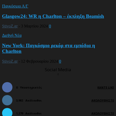
Παγκόσμιο Α/Γ
Glasgow24: WR η Charlton – έκπληξη Beamish
StivoZ.gr
-
3 Μαρτίου 2024
0
Διεθνή Νέα
New York: Παγκόσμιο ρεκόρ στα εμπόδια η
Charlton
StivoZ.gr
-
12 Φεβρουαρίου 2024
0
Social Media
0
Υποστηρικτές
ΚΆΝΤΕ LIKE
3,982
Ακόλουθοι
ΑΚΟΛΟΥΘΉΣΤΕ
1,279
Ακόλουθοι
ΑΚΟΛΟΥΘΉΣΤΕ