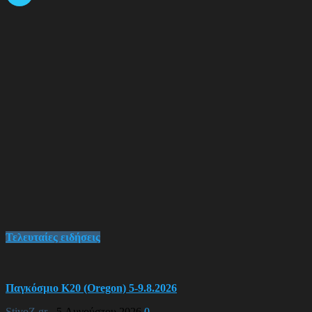
Τελευταίες ειδήσεις
Παγκόσμιο Κ20 (Oregon) 5-9.8.2026
StivoZ.gr
-
5 Αυγούστου 2026
0