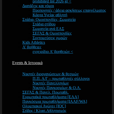
prohibited list 2026 gr <
Διατάξεις και νόμοι
Προπονητές / άδεια ασκήσεως επαγγέλματος
Κάρτα Υγείας αθλητή
Στάδια- Ομοσπονδίες -Σωματεία
Στάδια στίβου
Σωματεία ανά ΕΑΣ
ΣΕΓΑΣ & Ομοσπονδίες
Συντομεύσεις χωρών
Kids Athletics
Α’ βοήθειες
εγχειρίδιο Α’ βοηθειών <
Events & Ιστορικά
Νικητές διοργανώσεων & θεσμών
Π.Π. Α/Γ – πρωταθλητές σύλλογοι
Νικητές Πανελληνίων
Νικητές Παγκοσμίων & Ο.Α.
ΣΕΓΑΣ & Πανελ. Πρωταθλ.
Ευρωπαϊκά πρωταθλήματα [EAA]
Παγκόσμια πρωταθλήματα [IAAF/WA]
Ολυμπιακοί Αγώνες [IOC]
Στίβος / Κλασ.Αθλητισμός