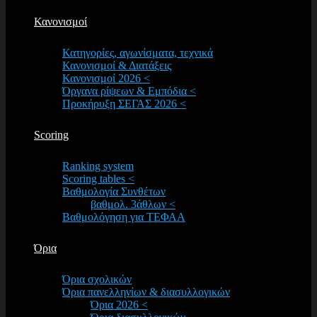
Κανονισμοί
Κατηγορίες, αγωνίσματα, τεχνικά
Κανονισμοί & Διατάξεις
Κανονισμοί 2026 <
Όργανα ρίψεων & Εμπόδια <
Προκήρυξη ΣΕΓΑΣ 2026 <
Scoring
Ranking system
Scoring tables <
Βαθμολογία Συνθέτων
βαθμολ. 3άθλων <
Βαθμολόγηση για ΤΕΦΑΑ
Όρια
Όρια σχολικών
Όρια πανελληνίων & διασυλλογικών
Όρια 2026 <