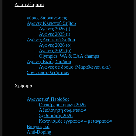
Αποτελέσματα
κύριες διοργανώσεις
Αγώνες Κλειστού Στίβου
Αγώνες 2026 (i)
Αγώνες 2025 (i)
Αγώνες Ανοικτού Στίβου
Αγώνες 2026 (o)
Αγώνες 2025 (o)
Olympics, WA & EAA champs
Αγώνες Εκτός Σταδίου
Αγώνες σε δρόμο (Μαραθώνιοι κ.α.)
Συντ. αποτελεσμάτων
Χρήσιμα
Αγωνιστική Περίοδος
Γενική προκήρυξη 2026
Αξιολόγηση σωματείων
Σχεδιασμός 2026
Κανονισμός εγγραφών – μεταγραφών
Βιογραφικά
Anti-Doping