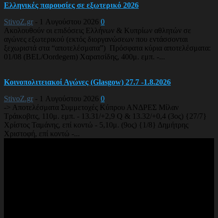
Ελληνικές παρουσίες σε εξωτερικό 2026
StivoZ.gr
-
1 Αυγούστου 2026
0
Ακολουθούν οι επιδόσεις Ελλήνων & Κυπρίων αθλητών σε
αγώνες εξωτερικού (εκτός διοργανώσεων που εντάσσονται
ξεχωριστά στα “αποτελέσματα”) Πρόσφατα κύρια αποτελέσματα:
01/08 (BEL/Oordegem) Χαρατσίδης, 400μ. εμπ. -...
Κοινοπολιτειακοί Αγώνες (Glasgow) 27.7 -1.8.2026
StivoZ.gr
-
1 Αυγούστου 2026
0
-> Αποτελέσματα Συμμετοχές Κύπρου ΑΝΔΡΕΣ Μίλαν
Τράικοβιτς, 110μ. εμπ. - 13.31/+2,9 Q & 13.32/+0,4 (3ος) {27/7}
Χρίστος Ταμάνης, επί κοντώ - 5,10μ. (9ος) {1/8} Δημήτρης
Χριστοφή, επί κοντώ -...