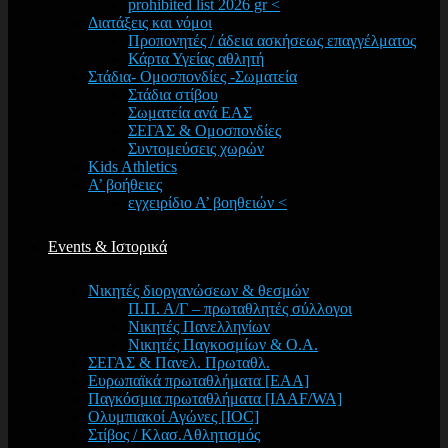
prohibited list 2026 gr <
Διατάξεις και νόμοι
Προπονητές / άδεια ασκήσεως επαγγέλματος
Κάρτα Υγείας αθλητή
Στάδια- Ομοσπονδίες -Σωματεία
Στάδια στίβου
Σωματεία ανά ΕΑΣ
ΣΕΓΑΣ & Ομοσπονδίες
Συντομεύσεις χωρών
Kids Athletics
Α’ βοήθειες
εγχειρίδιο Α’ βοηθειών <
Events & Ιστορικά
Νικητές διοργανώσεων & θεσμών
Π.Π. Α/Γ – πρωταθλητές σύλλογοι
Νικητές Πανελληνίων
Νικητές Παγκοσμίων & Ο.Α.
ΣΕΓΑΣ & Πανελ. Πρωταθλ.
Ευρωπαϊκά πρωταθλήματα [EAA]
Παγκόσμια πρωταθλήματα [IAAF/WA]
Ολυμπιακοί Αγώνες [IOC]
Στίβος / Κλασ.Αθλητισμός