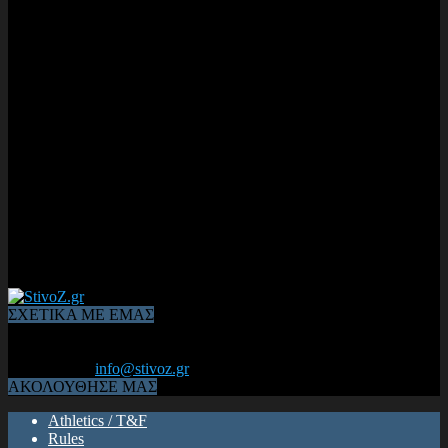
ΣΧΕΤΙΚΑ ΜΕ ΕΜΑΣ
Από το 2006, η 1η διαδικτυακή κοινότητα αθλητών & φιλάθλων
του Κλασικού Αθλητισμού! ΟΛΟΣ Ο ΣΤΙΒΟΣ ΕΙΝΑΙ ΕΔΩ
Επικοινωνία:
info@stivoz.gr
ΑΚΟΛΟΥΘΗΣΕ ΜΑΣ
Athletics / T&F
Rules