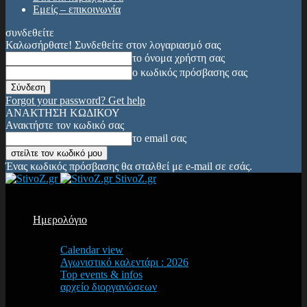
Εμείς – επικοινωνία
συνδεθείτε
Καλωσήρθατε! Συνδεθείτε στον λογαριασμό σας
το όνομα χρήστη σας
ο κωδικός πρόσβασης σας
Forgot your password? Get help
ΑΝΑΚΤΗΣΗ ΚΩΔΙΚΟΥ
Ανακτήστε τον κωδικό σας
το email σας
Ένας κωδικός πρόσβασης θα σταλθεί με e-mail σε εσάς.
StivoZ.gr
Ημερολόγιο
Calendar view
Αγωνιστικό καλεντάρι : 2026
Top events & infos
αρχείο διοργανώσεων