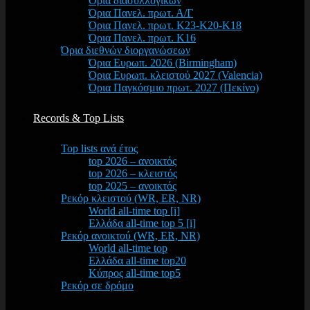
Όρια διασυλλογικών
Όρια Πανελ. πρωτ. Α/Γ
Όρια Πανελ. πρωτ. Κ23-Κ20-Κ18
Όρια Πανελ. πρωτ. Κ16
Όρια διεθνών διοργανώσεων
Όρια Ευρωπ. 2026 (Birmingham)
Όρια Ευρωπ. κλειστού 2027 (Valencia)
Όρια Παγκόσμιο πρωτ. 2027 (Πεκίνο)
Records & Top Lists
Top lists ανά έτος
top 2026 – ανοικτός
top 2026 – κλειστός
top 2025 – ανοικτός
Ρεκόρ κλειστού (WR, ER, NR)
World all-time top [i]
Ελλάδα all-time top 5 [i]
Ρεκόρ ανοικτού (WR, ER, NR)
World all-time top
Ελλάδα all-time top20
Κύπρος all-time top5
Ρεκόρ σε δρόμο