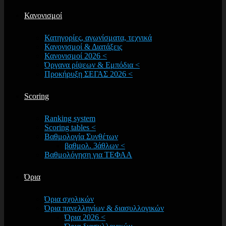
Κανονισμοί
Κατηγορίες, αγωνίσματα, τεχνικά
Κανονισμοί & Διατάξεις
Κανονισμοί 2026 <
Όργανα ρίψεων & Εμπόδια <
Προκήρυξη ΣΕΓΑΣ 2026 <
Scoring
Ranking system
Scoring tables <
Βαθμολογία Συνθέτων
βαθμολ. 3άθλων <
Βαθμολόγηση για ΤΕΦΑΑ
Όρια
Όρια σχολικών
Όρια πανελληνίων & διασυλλογικών
Όρια 2026 <