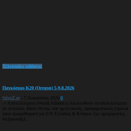
Τελευταίες ειδήσεις
Παγκόσμιο Κ20 (Oregon) 5-9.8.2026
StivoZ.gr
-
7 Αυγούστου 2026
0
-> Αποτελέσματα (World Athletics) Ακολουθούν τα αποτελέσματα
σε τελικούς -βάσει θέσης- και ημιτελικούς, προκριματικούς (πρώτα
όσοι προκρίθηκαν) για Ε/Ν Ελλάδος & Κύπρου {με ημερομηνίες
διεξαγωγής}...