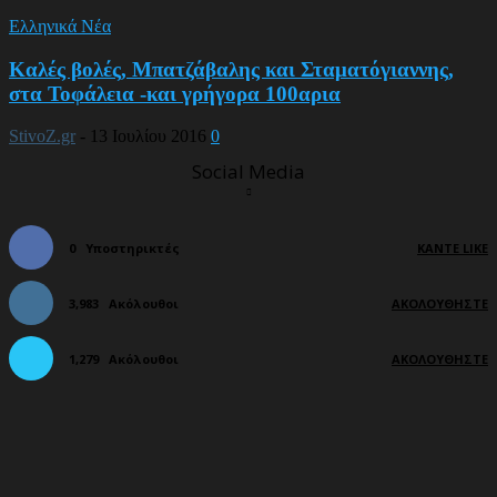
Ελληνικά Νέα
Καλές βολές, Μπατζάβαλης και Σταματόγιαννης,
στα Τοφάλεια -και γρήγορα 100αρια
StivoZ.gr
-
13 Ιουλίου 2016
0
Social Media
0
Υποστηρικτές
ΚΆΝΤΕ LIKE
3,983
Ακόλουθοι
ΑΚΟΛΟΥΘΉΣΤΕ
1,279
Ακόλουθοι
ΑΚΟΛΟΥΘΉΣΤΕ