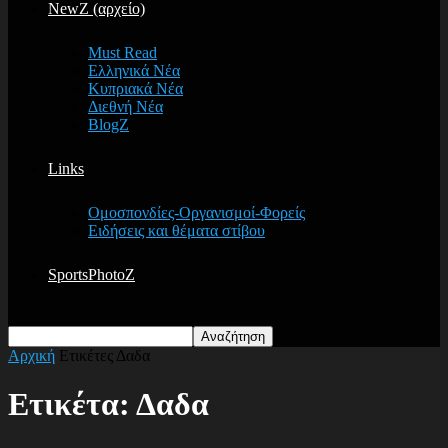
NewZ (αρχείο)
Must Read
Ελληνικά Νέα
Κυπριακά Νέα
Διεθνή Νέα
BlogZ
Links
Ομοσπονδίες-Οργανισμοί-Φορείς
Ειδήσεις και θέματα στίβου
SportsPhotoZ
Αρχική
Ετικέτες
Δαδα
Ετικέτα: Δαδα