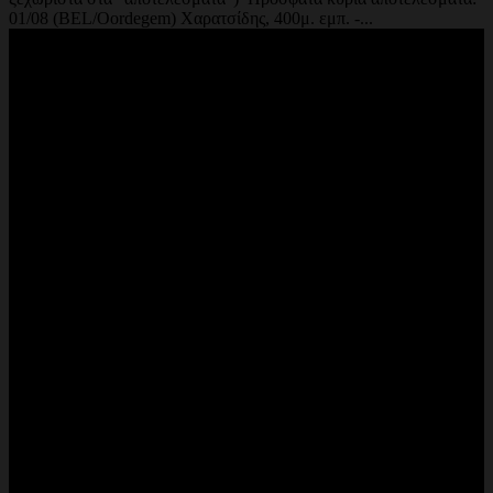
01/08 (BEL/Oordegem) Χαρατσίδης, 400μ. εμπ. -...