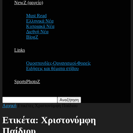
NewZ (αρχείο)
Must Read
Ελληνικά Νέα
Κυπριακά Νέα
Διεθνή Νέα
BlogZ
Links
Ομοσπονδίες-Οργανισμοί-Φορείς
Ειδήσεις και θέματα στίβου
SportsPhotoZ
Αρχική
Ετικέτες
Χριστονύμφη Παίδιου
Ετικέτα: Χριστονύμφη
Παίδιου