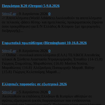
Παγκόσμιο Κ20 (Oregon) 5-9.8.2026
StivoZ.gr
-
9 Αυγούστου 2026
0
-> Αποτελέσματα (World Athletics) Ακολουθούν τα αποτελέσματα
σε τελικούς -βάσει θέσης- και ημιτελικούς, προκριματικούς (πρώτα
όσοι προκρίθηκαν) για Ε/Ν Ελλάδος & Κύπρου {με ημερομηνίες
διεξαγωγής}...
Ευρωπαϊκό πρωτάθλημα (Birmingham) 10-16.8.2026
StivoZ.gr
-
8 Αυγούστου 2026
0
-> Online - συνολικά αποτελέσματα (EAA) ΤΕΛΙΚΟΙ Απευθείας
τελικοί & Σύνθετα Αναστασία Ντραγκομίροβα, Έπταθλο {14-15.8}
Γιώργος Σταμούλης, Μαραθώνιος {16.8} Ματίνα Νούλα,
Μαραθώνιος {16.8} Αλέξανδρος Παπαμιχαήλ Μαραθ. Βάδην
{15.8} Γιώργος Κελεπούρης Μαραθ....
Ελληνικές παρουσίες σε εξωτερικό 2026
StivoZ.gr
-
5 Αυγούστου 2026
0
Ακολουθούν οι επιδόσεις Ελλήνων & Κυπρίων αθλητών σε
αγώνες εξωτερικού (εκτός διοργανώσεων που εντάσσονται
ξεχωριστά στα “αποτελέσματα”) Πρόσφατα κύρια αποτελέσματα: