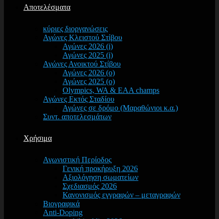
Αποτελέσματα
κύριες διοργανώσεις
Αγώνες Κλειστού Στίβου
Αγώνες 2026 (i)
Αγώνες 2025 (i)
Αγώνες Ανοικτού Στίβου
Αγώνες 2026 (o)
Αγώνες 2025 (o)
Olympics, WA & EAA champs
Αγώνες Εκτός Σταδίου
Αγώνες σε δρόμο (Μαραθώνιοι κ.α.)
Συντ. αποτελεσμάτων
Χρήσιμα
Αγωνιστική Περίοδος
Γενική προκήρυξη 2026
Αξιολόγηση σωματείων
Σχεδιασμός 2026
Κανονισμός εγγραφών – μεταγραφών
Βιογραφικά
Anti-Doping