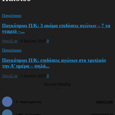
Παγκύπριοι
Παγκύπριοι Π/Κ: 3 ακόμα επιδόσεις αγώνων – 7 τα
νταμπλ –...
StivoZ.gr
-
6 Ιουλίου 2019
0
Παγκύπριοι
Παγκύπριοι Π/Κ: επιδόσεις αγώνων στο τριπλούν
την Α’ ημέρα – ψηλά...
StivoZ.gr
-
5 Ιουλίου 2019
0
Social Media
0
Υποστηρικτές
ΚΆΝΤΕ LIKE
3,982
Ακόλουθοι
ΑΚΟΛΟΥΘΉΣΤΕ