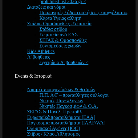
prohibited list 2026 gr <
Διατάξεις και νόμοι
Προπονητές / άδεια ασκήσεως επαγγέλματος
Κάρτα Υγείας αθλητή
Στάδια- Ομοσπονδίες -Σωματεία
Στάδια στίβου
Σωματεία ανά ΕΑΣ
ΣΕΓΑΣ & Ομοσπονδίες
Συντομεύσεις χωρών
Kids Athletics
Α’ βοήθειες
εγχειρίδιο Α’ βοηθειών <
Events & Ιστορικά
Νικητές διοργανώσεων & θεσμών
Π.Π. Α/Γ – πρωταθλητές σύλλογοι
Νικητές Πανελληνίων
Νικητές Παγκοσμίων & Ο.Α.
ΣΕΓΑΣ & Πανελ. Πρωταθλ.
Ευρωπαϊκά πρωταθλήματα [EAA]
Παγκόσμια πρωταθλήματα [IAAF/WA]
Ολυμπιακοί Αγώνες [IOC]
Στίβος / Κλασ.Αθλητισμός