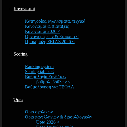
Κανονισμοί
Κατηγορίες, αγωνίσματα, τεχνικά
Κανονισμοί & Διατάξεις
Κανονισμοί 2026 <
Όργανα ρίψεων & Εμπόδια <
Προκήρυξη ΣΕΓΑΣ 2026 <
Scoring
Ranking system
Scoring tables <
Βαθμολογία Συνθέτων
βαθμολ. 3άθλων <
Βαθμολόγηση για ΤΕΦΑΑ
Όρια
Όρια σχολικών
Όρια πανελληνίων & διασυλλογικών
Όρια 2026 <