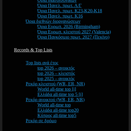
Όρια διασυλλογικών
Όρια Πανελ. πρωτ. Α/Γ
Όρια Πανελ. πρωτ. Κ23-Κ20-Κ18
Όρια Πανελ. πρωτ. Κ16
Όρια διεθνών διοργανώσεων
Όρια Ευρωπ. 2026 (Birmingham)
Όρια Ευρωπ. κλειστού 2027 (Valencia)
Όρια Παγκόσμιο πρωτ. 2027 (Πεκίνο)
Records & Top Lists
Top lists ανά έτος
top 2026 – ανοικτός
top 2026 – κλειστός
top 2025 – ανοικτός
Ρεκόρ κλειστού (WR, ER, NR)
World all-time top [i]
Ελλάδα all-time top 5 [i]
Ρεκόρ ανοικτού (WR, ER, NR)
World all-time top
Ελλάδα all-time top20
Κύπρος all-time top5
Ρεκόρ σε δρόμο