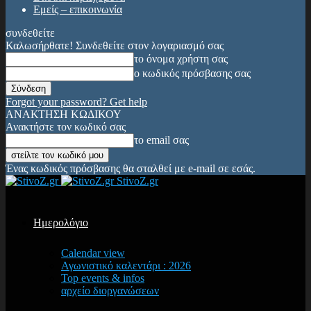
Εμείς – επικοινωνία
συνδεθείτε
Καλωσήρθατε! Συνδεθείτε στον λογαριασμό σας
το όνομα χρήστη σας
ο κωδικός πρόσβασης σας
Forgot your password? Get help
ΑΝΑΚΤΗΣΗ ΚΩΔΙΚΟΥ
Ανακτήστε τον κωδικό σας
το email σας
Ένας κωδικός πρόσβασης θα σταλθεί με e-mail σε εσάς.
StivoZ.gr
Ημερολόγιο
Calendar view
Αγωνιστικό καλεντάρι : 2026
Top events & infos
αρχείο διοργανώσεων