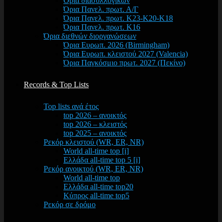
Όρια διασυλλογικών
Όρια Πανελ. πρωτ. Α/Γ
Όρια Πανελ. πρωτ. Κ23-Κ20-Κ18
Όρια Πανελ. πρωτ. Κ16
Όρια διεθνών διοργανώσεων
Όρια Ευρωπ. 2026 (Birmingham)
Όρια Ευρωπ. κλειστού 2027 (Valencia)
Όρια Παγκόσμιο πρωτ. 2027 (Πεκίνο)
Records & Top Lists
Top lists ανά έτος
top 2026 – ανοικτός
top 2026 – κλειστός
top 2025 – ανοικτός
Ρεκόρ κλειστού (WR, ER, NR)
World all-time top [i]
Ελλάδα all-time top 5 [i]
Ρεκόρ ανοικτού (WR, ER, NR)
World all-time top
Ελλάδα all-time top20
Κύπρος all-time top5
Ρεκόρ σε δρόμο