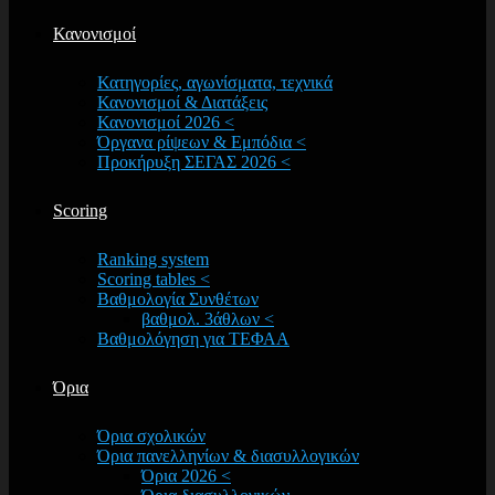
Κανονισμοί
Κατηγορίες, αγωνίσματα, τεχνικά
Κανονισμοί & Διατάξεις
Κανονισμοί 2026 <
Όργανα ρίψεων & Εμπόδια <
Προκήρυξη ΣΕΓΑΣ 2026 <
Scoring
Ranking system
Scoring tables <
Βαθμολογία Συνθέτων
βαθμολ. 3άθλων <
Βαθμολόγηση για ΤΕΦΑΑ
Όρια
Όρια σχολικών
Όρια πανελληνίων & διασυλλογικών
Όρια 2026 <