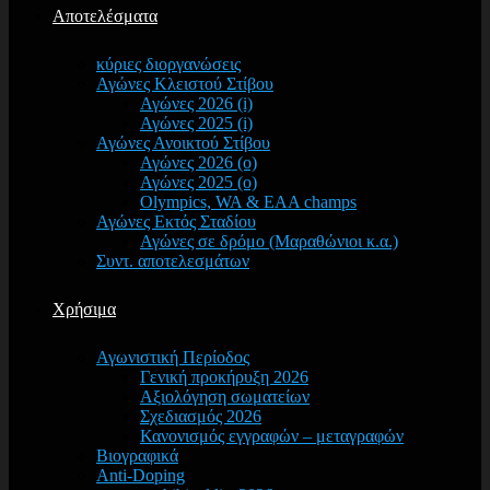
Αποτελέσματα
κύριες διοργανώσεις
Αγώνες Κλειστού Στίβου
Αγώνες 2026 (i)
Αγώνες 2025 (i)
Αγώνες Ανοικτού Στίβου
Αγώνες 2026 (o)
Αγώνες 2025 (o)
Olympics, WA & EAA champs
Αγώνες Εκτός Σταδίου
Αγώνες σε δρόμο (Μαραθώνιοι κ.α.)
Συντ. αποτελεσμάτων
Χρήσιμα
Αγωνιστική Περίοδος
Γενική προκήρυξη 2026
Αξιολόγηση σωματείων
Σχεδιασμός 2026
Κανονισμός εγγραφών – μεταγραφών
Βιογραφικά
Anti-Doping