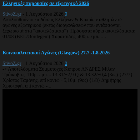
Ελληνικές παρουσίες σε εξωτερικό 2026
StivoZ.gr
-
1 Αυγούστου 2026
0
Ακολουθούν οι επιδόσεις Ελλήνων & Κυπρίων αθλητών σε
αγώνες εξωτερικού (εκτός διοργανώσεων που εντάσσονται
ξεχωριστά στα “αποτελέσματα”) Πρόσφατα κύρια αποτελέσματα:
01/08 (BEL/Oordegem) Χαρατσίδης, 400μ. εμπ. -...
Κοινοπολιτειακοί Αγώνες (Glasgow) 27.7 -1.8.2026
StivoZ.gr
-
1 Αυγούστου 2026
0
-> Αποτελέσματα Συμμετοχές Κύπρου ΑΝΔΡΕΣ Μίλαν
Τράικοβιτς, 110μ. εμπ. - 13.31/+2,9 Q & 13.32/+0,4 (3ος) {27/7}
Χρίστος Ταμάνης, επί κοντώ - 5,10μ. (9ος) {1/8} Δημήτρης
Χριστοφή, επί κοντώ -...