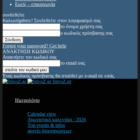
Εμείς – επικοινωνία
συνδεθείτε
Καλωσήρθατε! Συνδεθείτε στον λογαριασμό σας
το όνομα χρήστη σας
ο κωδικός πρόσβασης σας
Forgot your password? Get help
ΑΝΑΚΤΗΣΗ ΚΩΔΙΚΟΥ
Ανακτήστε τον κωδικό σας
το email σας
Ένας κωδικός πρόσβασης θα σταλθεί με e-mail σε εσάς.
StivoZ.gr
Ημερολόγιο
Calendar view
Αγωνιστικό καλεντάρι : 2026
Top events & infos
αρχείο διοργανώσεων