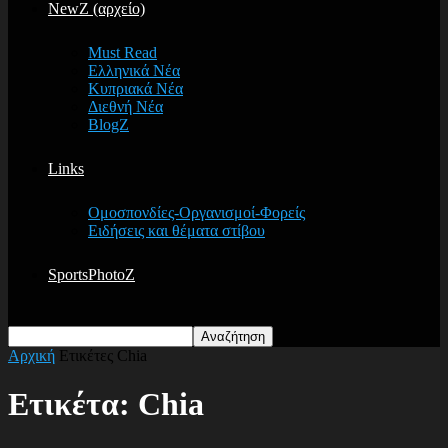
NewZ (αρχείο)
Must Read
Ελληνικά Νέα
Κυπριακά Νέα
Διεθνή Νέα
BlogZ
Links
Ομοσπονδίες-Οργανισμοί-Φορείς
Ειδήσεις και θέματα στίβου
SportsPhotoZ
Αρχική
Ετικέτες
Chia
Ετικέτα: Chia