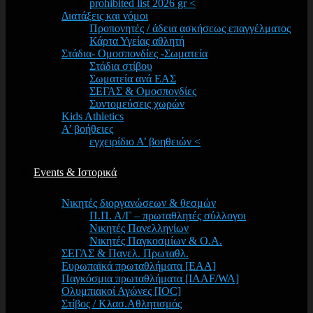
prohibited list 2026 gr <
Διατάξεις και νόμοι
Προπονητές / άδεια ασκήσεως επαγγέλματος
Κάρτα Υγείας αθλητή
Στάδια- Ομοσπονδίες -Σωματεία
Στάδια στίβου
Σωματεία ανά ΕΑΣ
ΣΕΓΑΣ & Ομοσπονδίες
Συντομεύσεις χωρών
Kids Athletics
Α’ βοήθειες
εγχειρίδιο Α’ βοηθειών <
Events & Ιστορικά
Νικητές διοργανώσεων & θεσμών
Π.Π. Α/Γ – πρωταθλητές σύλλογοι
Νικητές Πανελληνίων
Νικητές Παγκοσμίων & Ο.Α.
ΣΕΓΑΣ & Πανελ. Πρωταθλ.
Ευρωπαϊκά πρωταθλήματα [EAA]
Παγκόσμια πρωταθλήματα [IAAF/WA]
Ολυμπιακοί Αγώνες [IOC]
Στίβος / Κλασ.Αθλητισμός