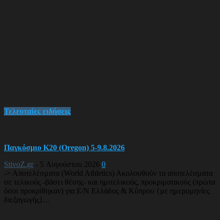
Τελευταίες ειδήσεις
Παγκόσμιο Κ20 (Oregon) 5-9.8.2026
StivoZ.gr
-
5 Αυγούστου 2026
0
-> Αποτελέσματα (World Athletics) Ακολουθούν τα αποτελέσματα
σε τελικούς -βάσει θέσης- και ημιτελικούς, προκριματικούς (πρώτα
όσοι προκρίθηκαν) για Ε/Ν Ελλάδος & Κύπρου {με ημερομηνίες
διεξαγωγής}...