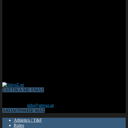
ΣΧΕΤΙΚΑ ΜΕ ΕΜΑΣ
Από το 2006, η 1η διαδικτυακή κοινότητα αθλητών & φιλάθλων
του Κλασικού Αθλητισμού! ΟΛΟΣ Ο ΣΤΙΒΟΣ ΕΙΝΑΙ ΕΔΩ
Επικοινωνία:
info@stivoz.gr
ΑΚΟΛΟΥΘΗΣΕ ΜΑΣ
Athletics / T&F
Rules