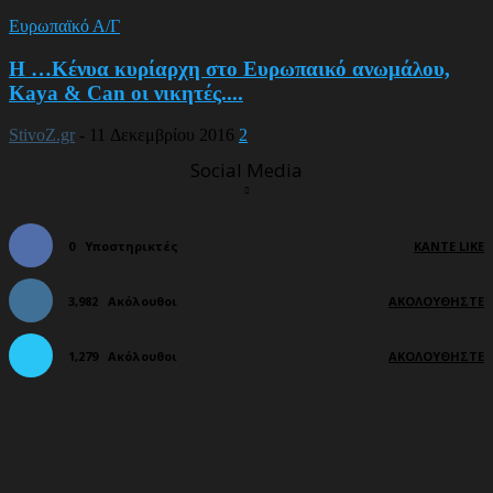
Ευρωπαϊκό Α/Γ
Η …Κένυα κυρίαρχη στο Ευρωπαικό ανωμάλου,
Kaya & Can οι νικητές....
StivoZ.gr
-
11 Δεκεμβρίου 2016
2
Social Media
0
Υποστηρικτές
ΚΆΝΤΕ LIKE
3,982
Ακόλουθοι
ΑΚΟΛΟΥΘΉΣΤΕ
1,279
Ακόλουθοι
ΑΚΟΛΟΥΘΉΣΤΕ