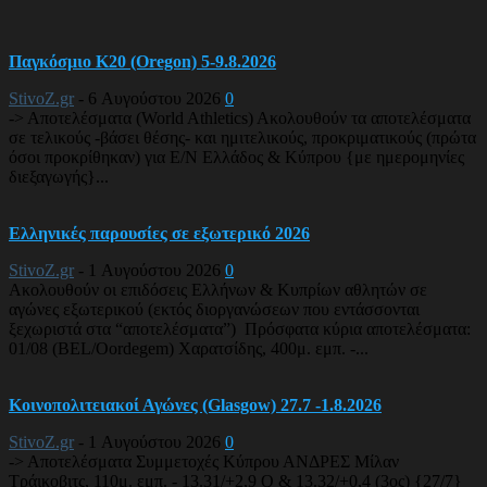
Παγκόσμιο Κ20 (Oregon) 5-9.8.2026
StivoZ.gr
-
6 Αυγούστου 2026
0
-> Αποτελέσματα (World Athletics) Ακολουθούν τα αποτελέσματα
σε τελικούς -βάσει θέσης- και ημιτελικούς, προκριματικούς (πρώτα
όσοι προκρίθηκαν) για Ε/Ν Ελλάδος & Κύπρου {με ημερομηνίες
διεξαγωγής}...
Ελληνικές παρουσίες σε εξωτερικό 2026
StivoZ.gr
-
1 Αυγούστου 2026
0
Ακολουθούν οι επιδόσεις Ελλήνων & Κυπρίων αθλητών σε
αγώνες εξωτερικού (εκτός διοργανώσεων που εντάσσονται
ξεχωριστά στα “αποτελέσματα”) Πρόσφατα κύρια αποτελέσματα:
01/08 (BEL/Oordegem) Χαρατσίδης, 400μ. εμπ. -...
Κοινοπολιτειακοί Αγώνες (Glasgow) 27.7 -1.8.2026
StivoZ.gr
-
1 Αυγούστου 2026
0
-> Αποτελέσματα Συμμετοχές Κύπρου ΑΝΔΡΕΣ Μίλαν
Τράικοβιτς, 110μ. εμπ. - 13.31/+2,9 Q & 13.32/+0,4 (3ος) {27/7}