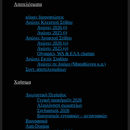
Αποτελέσματα
κύριες διοργανώσεις
Αγώνες Κλειστού Στίβου
Αγώνες 2026 (i)
Αγώνες 2025 (i)
Αγώνες Ανοικτού Στίβου
Αγώνες 2026 (o)
Αγώνες 2025 (o)
Olympics, WA & EAA champs
Αγώνες Εκτός Σταδίου
Αγώνες σε δρόμο (Μαραθώνιοι κ.α.)
Συντ. αποτελεσμάτων
Χρήσιμα
Αγωνιστική Περίοδος
Γενική προκήρυξη 2026
Αξιολόγηση σωματείων
Σχεδιασμός 2026
Κανονισμός εγγραφών – μεταγραφών
Βιογραφικά
Anti-Doping