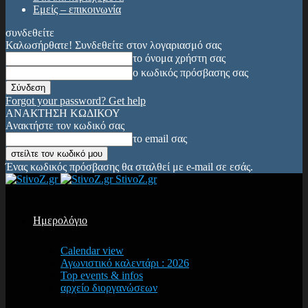
Εμείς – επικοινωνία
συνδεθείτε
Καλωσήρθατε! Συνδεθείτε στον λογαριασμό σας
το όνομα χρήστη σας
ο κωδικός πρόσβασης σας
Forgot your password? Get help
ΑΝΑΚΤΗΣΗ ΚΩΔΙΚΟΥ
Ανακτήστε τον κωδικό σας
το email σας
Ένας κωδικός πρόσβασης θα σταλθεί με e-mail σε εσάς.
StivoZ.gr
Ημερολόγιο
Calendar view
Αγωνιστικό καλεντάρι : 2026
Top events & infos
αρχείο διοργανώσεων