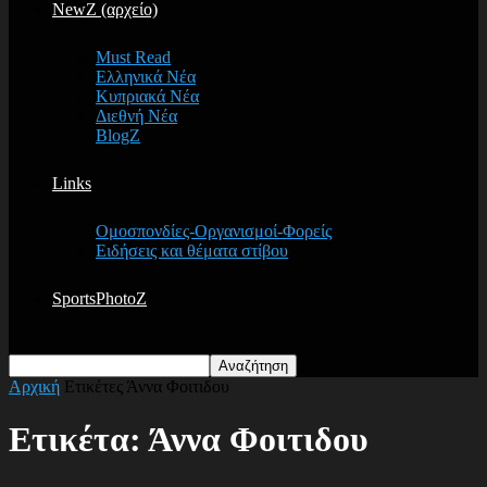
NewZ (αρχείο)
Must Read
Ελληνικά Νέα
Κυπριακά Νέα
Διεθνή Νέα
BlogZ
Links
Ομοσπονδίες-Οργανισμοί-Φορείς
Ειδήσεις και θέματα στίβου
SportsPhotoZ
Αρχική
Ετικέτες
Άννα Φοιτιδου
Ετικέτα: Άννα Φοιτιδου