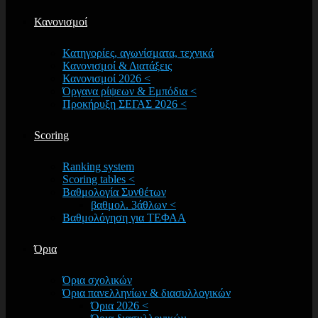
Κανονισμοί
Κατηγορίες, αγωνίσματα, τεχνικά
Κανονισμοί & Διατάξεις
Κανονισμοί 2026 <
Όργανα ρίψεων & Εμπόδια <
Προκήρυξη ΣΕΓΑΣ 2026 <
Scoring
Ranking system
Scoring tables <
Βαθμολογία Συνθέτων
βαθμολ. 3άθλων <
Βαθμολόγηση για ΤΕΦΑΑ
Όρια
Όρια σχολικών
Όρια πανελληνίων & διασυλλογικών
Όρια 2026 <