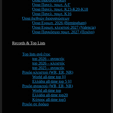
Όρια διασυλλογικών
Όρια Πανελ. πρωτ. Α/Γ
Όρια Πανελ. πρωτ. Κ23-Κ20-Κ18
Όρια Πανελ. πρωτ. Κ16
Όρια διεθνών διοργανώσεων
Όρια Ευρωπ. 2026 (Birmingham)
Όρια Ευρωπ. κλειστού 2027 (Valencia)
Όρια Παγκόσμιο πρωτ. 2027 (Πεκίνο)
Records & Top Lists
Top lists ανά έτος
top 2026 – ανοικτός
top 2026 – κλειστός
top 2025 – ανοικτός
Ρεκόρ κλειστού (WR, ER, NR)
World all-time top [i]
Ελλάδα all-time top 5 [i]
Ρεκόρ ανοικτού (WR, ER, NR)
World all-time top
Ελλάδα all-time top20
Κύπρος all-time top5
Ρεκόρ σε δρόμο