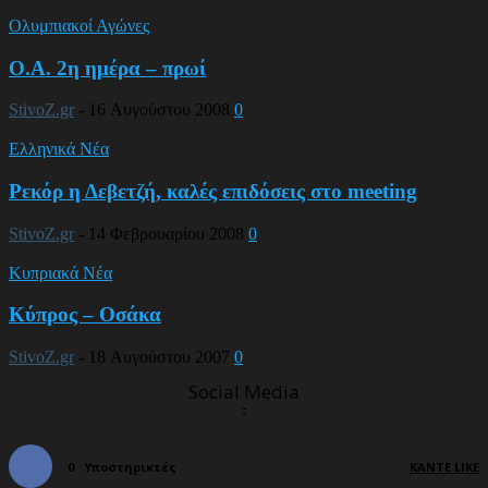
Ολυμπιακοί Αγώνες
Ο.Α. 2η ημέρα – πρωί
StivoZ.gr
-
16 Αυγούστου 2008
0
Ελληνικά Νέα
Ρεκόρ η Δεβετζή, καλές επιδόσεις στο meeting
StivoZ.gr
-
14 Φεβρουαρίου 2008
0
Κυπριακά Νέα
Κύπρος – Οσάκα
StivoZ.gr
-
18 Αυγούστου 2007
0
Social Media
0
Υποστηρικτές
ΚΆΝΤΕ LIKE