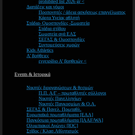
prohibited list 2026 gr <
Διατάξεις και νόμοι
Προπονητές / άδεια ασκήσεως επαγγέλματος
Κάρτα Υγείας αθλητή
Στάδια- Ομοσπονδίες -Σωματεία
Στάδια στίβου
Σωματεία ανά ΕΑΣ
ΣΕΓΑΣ & Ομοσπονδίες
Συντομεύσεις χωρών
Kids Athletics
Α’ βοήθειες
εγχειρίδιο Α’ βοηθειών <
Events & Ιστορικά
Νικητές διοργανώσεων & θεσμών
Π.Π. Α/Γ – πρωταθλητές σύλλογοι
Νικητές Πανελληνίων
Νικητές Παγκοσμίων & Ο.Α.
ΣΕΓΑΣ & Πανελ. Πρωταθλ.
Ευρωπαϊκά πρωταθλήματα [EAA]
Παγκόσμια πρωταθλήματα [IAAF/WA]
Ολυμπιακοί Αγώνες [IOC]
Στίβος / Κλασ.Αθλητισμός