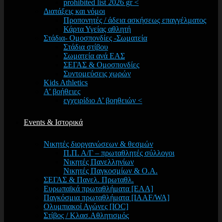
prohibited list 2026 gr <
Διατάξεις και νόμοι
Προπονητές / άδεια ασκήσεως επαγγέλματος
Κάρτα Υγείας αθλητή
Στάδια- Ομοσπονδίες -Σωματεία
Στάδια στίβου
Σωματεία ανά ΕΑΣ
ΣΕΓΑΣ & Ομοσπονδίες
Συντομεύσεις χωρών
Kids Athletics
Α’ βοήθειες
εγχειρίδιο Α’ βοηθειών <
Events & Ιστορικά
Νικητές διοργανώσεων & θεσμών
Π.Π. Α/Γ – πρωταθλητές σύλλογοι
Νικητές Πανελληνίων
Νικητές Παγκοσμίων & Ο.Α.
ΣΕΓΑΣ & Πανελ. Πρωταθλ.
Ευρωπαϊκά πρωταθλήματα [EAA]
Παγκόσμια πρωταθλήματα [IAAF/WA]
Ολυμπιακοί Αγώνες [IOC]
Στίβος / Κλασ.Αθλητισμός