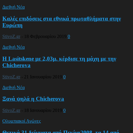
Διεθνή Νέα
Καλές επιδόσεις στα εθνικά πρωταθλήματα στην
Ευρώπη
StivoZ.gr
-
18 Φεβρουαρίου 2019
0
Διεθνή Νέα
Η Lasitskene με 2,03μ. κέρδισε τη μάχη με την
Chicherova
StivoZ.gr
-
21 Ιανουαρίου 2019
0
Διεθνή Νέα
Ξανά ψηλά η Chicherova
StivoZ.gr
-
18 Ιανουαρίου 2019
0
Ολυμπιακοί Αγώνες
Θετικά 31 δείγματα από Πεκίνο2008, τα 14 από