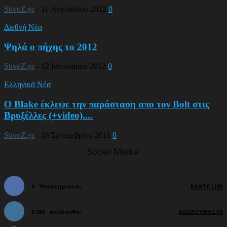
StivoZ.gr
-
11 Αυγούστου 2012
0
Διεθνή Νέα
Ψηλά ο πήχης το 2012
StivoZ.gr
-
12 Ιανουαρίου 2012
0
Ελληνικά Νέα
Ο Blake έκλεψε την παράσταση απο τον Bolt στις
Βρυξέλλες (+video)....
StivoZ.gr
-
16 Σεπτεμβρίου 2011
0
Social Media
0
Υποστηρικτές
ΚΆΝΤΕ LIKE
3,983
Ακόλουθοι
ΑΚΟΛΟΥΘΉΣΤΕ