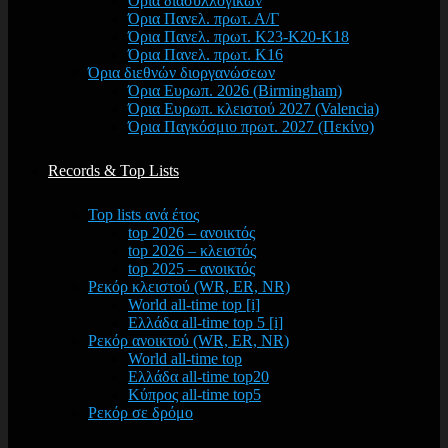
Όρια διασυλλογικών
Όρια Πανελ. πρωτ. Α/Γ
Όρια Πανελ. πρωτ. Κ23-Κ20-Κ18
Όρια Πανελ. πρωτ. Κ16
Όρια διεθνών διοργανώσεων
Όρια Ευρωπ. 2026 (Birmingham)
Όρια Ευρωπ. κλειστού 2027 (Valencia)
Όρια Παγκόσμιο πρωτ. 2027 (Πεκίνο)
Records & Top Lists
Top lists ανά έτος
top 2026 – ανοικτός
top 2026 – κλειστός
top 2025 – ανοικτός
Ρεκόρ κλειστού (WR, ER, NR)
World all-time top [i]
Ελλάδα all-time top 5 [i]
Ρεκόρ ανοικτού (WR, ER, NR)
World all-time top
Ελλάδα all-time top20
Κύπρος all-time top5
Ρεκόρ σε δρόμο