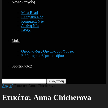
NewZ (αρχείο)
Must Read
Ελληνικά Νέα
Κυπριακά Νέα
Διεθνή Νέα
BlogZ
Links
Ομοσπονδίες-Οργανισμοί-Φορείς
Ειδήσεις και θέματα στίβου
SportsPhotoZ
Αρχική
Ετικέτες
Anna Chicherova
Ετικέτα: Anna Chicherova