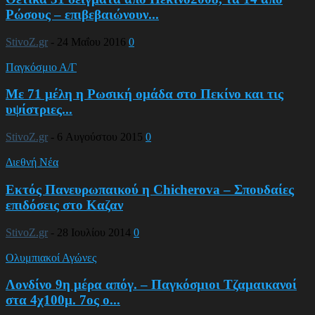
Ρώσους – επιβεβαιώνουν...
StivoZ.gr
-
24 Μαΐου 2016
0
Παγκόσμιο Α/Γ
Με 71 μέλη η Ρωσική ομάδα στο Πεκίνο και τις
υψίστριες...
StivoZ.gr
-
6 Αυγούστου 2015
0
Διεθνή Νέα
Εκτός Πανευρωπαικού η Chicherova – Σπουδαίες
επιδόσεις στο Καζαν
StivoZ.gr
-
28 Ιουλίου 2014
0
Ολυμπιακοί Αγώνες
Λονδίνο 9η μέρα απόγ. – Παγκόσμιοι Τζαμαικανοί
στα 4χ100μ. 7ος ο...