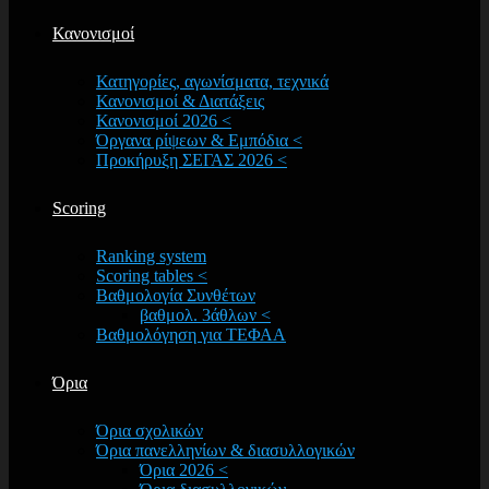
Κανονισμοί
Κατηγορίες, αγωνίσματα, τεχνικά
Κανονισμοί & Διατάξεις
Κανονισμοί 2026 <
Όργανα ρίψεων & Εμπόδια <
Προκήρυξη ΣΕΓΑΣ 2026 <
Scoring
Ranking system
Scoring tables <
Βαθμολογία Συνθέτων
βαθμολ. 3άθλων <
Βαθμολόγηση για ΤΕΦΑΑ
Όρια
Όρια σχολικών
Όρια πανελληνίων & διασυλλογικών
Όρια 2026 <