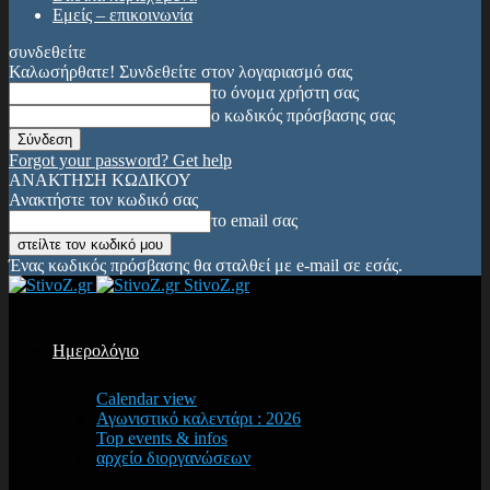
Εμείς – επικοινωνία
συνδεθείτε
Καλωσήρθατε! Συνδεθείτε στον λογαριασμό σας
το όνομα χρήστη σας
ο κωδικός πρόσβασης σας
Forgot your password? Get help
ΑΝΑΚΤΗΣΗ ΚΩΔΙΚΟΥ
Ανακτήστε τον κωδικό σας
το email σας
Ένας κωδικός πρόσβασης θα σταλθεί με e-mail σε εσάς.
StivoZ.gr
Ημερολόγιο
Calendar view
Αγωνιστικό καλεντάρι : 2026
Top events & infos
αρχείο διοργανώσεων