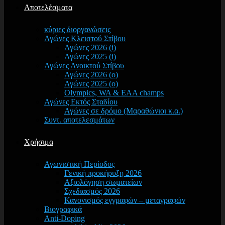
Αποτελέσματα
κύριες διοργανώσεις
Αγώνες Κλειστού Στίβου
Αγώνες 2026 (i)
Αγώνες 2025 (i)
Αγώνες Ανοικτού Στίβου
Αγώνες 2026 (o)
Αγώνες 2025 (o)
Olympics, WA & EAA champs
Αγώνες Εκτός Σταδίου
Αγώνες σε δρόμο (Μαραθώνιοι κ.α.)
Συντ. αποτελεσμάτων
Χρήσιμα
Αγωνιστική Περίοδος
Γενική προκήρυξη 2026
Αξιολόγηση σωματείων
Σχεδιασμός 2026
Κανονισμός εγγραφών – μεταγραφών
Βιογραφικά
Anti-Doping