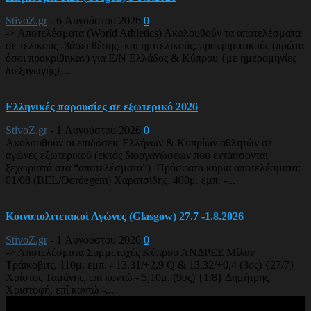
StivoZ.gr
-
6 Αυγούστου 2026
0
-> Αποτελέσματα (World Athletics) Ακολουθούν τα αποτελέσματα
σε τελικούς -βάσει θέσης- και ημιτελικούς, προκριματικούς (πρώτα
όσοι προκρίθηκαν) για Ε/Ν Ελλάδος & Κύπρου {με ημερομηνίες
διεξαγωγής}...
Ελληνικές παρουσίες σε εξωτερικό 2026
StivoZ.gr
-
1 Αυγούστου 2026
0
Ακολουθούν οι επιδόσεις Ελλήνων & Κυπρίων αθλητών σε
αγώνες εξωτερικού (εκτός διοργανώσεων που εντάσσονται
ξεχωριστά στα “αποτελέσματα”) Πρόσφατα κύρια αποτελέσματα:
01/08 (BEL/Oordegem) Χαρατσίδης, 400μ. εμπ. -...
Κοινοπολιτειακοί Αγώνες (Glasgow) 27.7 -1.8.2026
StivoZ.gr
-
1 Αυγούστου 2026
0
-> Αποτελέσματα Συμμετοχές Κύπρου ΑΝΔΡΕΣ Μίλαν
Τράικοβιτς, 110μ. εμπ. - 13.31/+2,9 Q & 13.32/+0,4 (3ος) {27/7}
Χρίστος Ταμάνης, επί κοντώ - 5,10μ. (9ος) {1/8} Δημήτρης
Χριστοφή, επί κοντώ -...