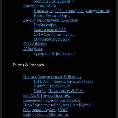
prohibited list 2026 gr <
Διατάξεις και νόμοι
Προπονητές / άδεια ασκήσεως επαγγέλματος
Κάρτα Υγείας αθλητή
Στάδια- Ομοσπονδίες -Σωματεία
Στάδια στίβου
Σωματεία ανά ΕΑΣ
ΣΕΓΑΣ & Ομοσπονδίες
Συντομεύσεις χωρών
Kids Athletics
Α’ βοήθειες
εγχειρίδιο Α’ βοηθειών <
Events & Ιστορικά
Νικητές διοργανώσεων & θεσμών
Π.Π. Α/Γ – πρωταθλητές σύλλογοι
Νικητές Πανελληνίων
Νικητές Παγκοσμίων & Ο.Α.
ΣΕΓΑΣ & Πανελ. Πρωταθλ.
Ευρωπαϊκά πρωταθλήματα [EAA]
Παγκόσμια πρωταθλήματα [IAAF/WA]
Ολυμπιακοί Αγώνες [IOC]
Στίβος / Κλασ.Αθλητισμός