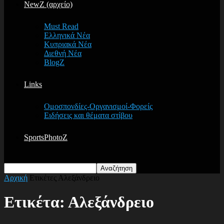
NewZ (αρχείο)
Must Read
Ελληνικά Νέα
Κυπριακά Νέα
Διεθνή Νέα
BlogZ
Links
Ομοσπονδίες-Οργανισμοί-Φορείς
Ειδήσεις και θέματα στίβου
SportsPhotoZ
Αρχική
Ετικέτες
Αλεξάνδρειο
Ετικέτα: Αλεξάνδρειο