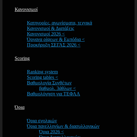
Κανονισμοί
Κατηγορίες, αγωνίσματα, τεχνικά
Κανονισμοί & Διατάξεις
Κανονισμοί 2026 <
Όργανα ρίψεων & Εμπόδια <
Προκήρυξη ΣΕΓΑΣ 2026 <
Scoring
Ranking system
Scoring tables <
Βαθμολογία Συνθέτων
βαθμολ. 3άθλων <
Βαθμολόγηση για ΤΕΦΑΑ
Όρια
Όρια σχολικών
Όρια πανελληνίων & διασυλλογικών
Όρια 2026 <