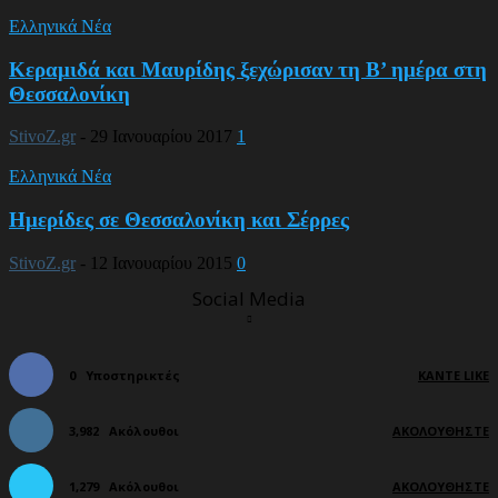
Ελληνικά Νέα
Κεραμιδά και Μαυρίδης ξεχώρισαν τη Β’ ημέρα στη
Θεσσαλονίκη
StivoZ.gr
-
29 Ιανουαρίου 2017
1
Ελληνικά Νέα
Ημερίδες σε Θεσσαλονίκη και Σέρρες
StivoZ.gr
-
12 Ιανουαρίου 2015
0
Social Media
0
Υποστηρικτές
ΚΆΝΤΕ LIKE
3,982
Ακόλουθοι
ΑΚΟΛΟΥΘΉΣΤΕ
1,279
Ακόλουθοι
ΑΚΟΛΟΥΘΉΣΤΕ