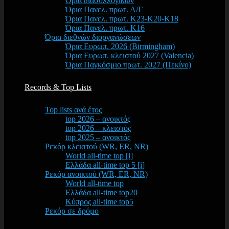
Όρια διασυλλογικών
Όρια Πανελ. πρωτ. Α/Γ
Όρια Πανελ. πρωτ. Κ23-Κ20-Κ18
Όρια Πανελ. πρωτ. Κ16
Όρια διεθνών διοργανώσεων
Όρια Ευρωπ. 2026 (Birmingham)
Όρια Ευρωπ. κλειστού 2027 (Valencia)
Όρια Παγκόσμιο πρωτ. 2027 (Πεκίνο)
Records & Top Lists
Top lists ανά έτος
top 2026 – ανοικτός
top 2026 – κλειστός
top 2025 – ανοικτός
Ρεκόρ κλειστού (WR, ER, NR)
World all-time top [i]
Ελλάδα all-time top 5 [i]
Ρεκόρ ανοικτού (WR, ER, NR)
World all-time top
Ελλάδα all-time top20
Κύπρος all-time top5
Ρεκόρ σε δρόμο