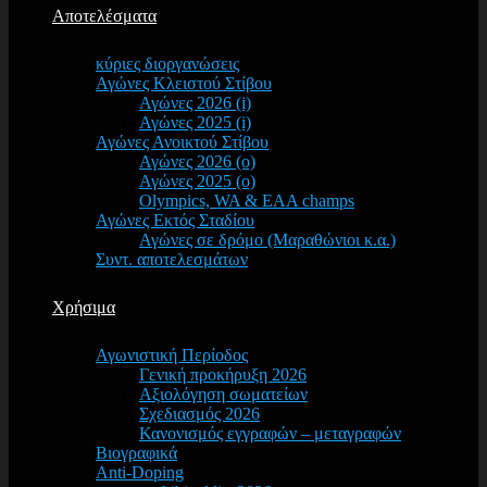
Αποτελέσματα
κύριες διοργανώσεις
Αγώνες Κλειστού Στίβου
Αγώνες 2026 (i)
Αγώνες 2025 (i)
Αγώνες Ανοικτού Στίβου
Αγώνες 2026 (o)
Αγώνες 2025 (o)
Olympics, WA & EAA champs
Αγώνες Εκτός Σταδίου
Αγώνες σε δρόμο (Μαραθώνιοι κ.α.)
Συντ. αποτελεσμάτων
Χρήσιμα
Αγωνιστική Περίοδος
Γενική προκήρυξη 2026
Αξιολόγηση σωματείων
Σχεδιασμός 2026
Κανονισμός εγγραφών – μεταγραφών
Βιογραφικά
Anti-Doping