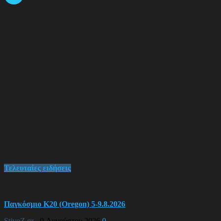
Τελευταίες ειδήσεις
Παγκόσμιο Κ20 (Oregon) 5-9.8.2026
StivoZ.gr
-
9 Αυγούστου 2026
0