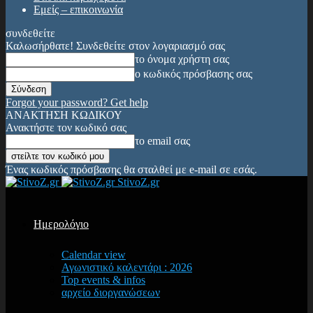
Εμείς – επικοινωνία
συνδεθείτε
Καλωσήρθατε! Συνδεθείτε στον λογαριασμό σας
το όνομα χρήστη σας
ο κωδικός πρόσβασης σας
Forgot your password? Get help
ΑΝΑΚΤΗΣΗ ΚΩΔΙΚΟΥ
Ανακτήστε τον κωδικό σας
το email σας
Ένας κωδικός πρόσβασης θα σταλθεί με e-mail σε εσάς.
StivoZ.gr
Ημερολόγιο
Calendar view
Αγωνιστικό καλεντάρι : 2026
Top events & infos
αρχείο διοργανώσεων