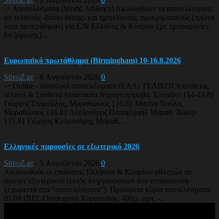
-> Αποτελέσματα (World Athletics) Ακολουθούν τα αποτελέσματα
σε τελικούς -βάσει θέσης- και ημιτελικούς, προκριματικούς (πρώτα
όσοι προκρίθηκαν) για Ε/Ν Ελλάδος & Κύπρου {με ημερομηνίες
διεξαγωγής}...
Ευρωπαϊκό πρωτάθλημα (Birmingham) 10-16.8.2026
StivoZ.gr
-
8 Αυγούστου 2026
0
-> Online - συνολικά αποτελέσματα (EAA) ΤΕΛΙΚΟΙ Απευθείας
τελικοί & Σύνθετα Αναστασία Ντραγκομίροβα, Έπταθλο {14-15.8}
Γιώργος Σταμούλης, Μαραθώνιος {16.8} Ματίνα Νούλα,
Μαραθώνιος {16.8} Αλέξανδρος Παπαμιχαήλ Μαραθ. Βάδην
{15.8} Γιώργος Κελεπούρης Μαραθ....
Ελληνικές παρουσίες σε εξωτερικό 2026
StivoZ.gr
-
5 Αυγούστου 2026
0
Ακολουθούν οι επιδόσεις Ελλήνων & Κυπρίων αθλητών σε
αγώνες εξωτερικού (εκτός διοργανώσεων που εντάσσονται
ξεχωριστά στα “αποτελέσματα”) Πρόσφατα κύρια αποτελέσματα:
01/08 (BEL/Oordegem) Χαρατσίδης, 400μ. εμπ. -...