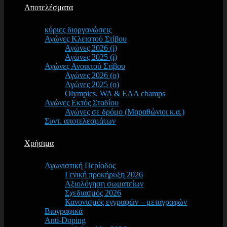
Αποτελέσματα
κύριες διοργανώσεις
Αγώνες Κλειστού Στίβου
Αγώνες 2026 (i)
Αγώνες 2025 (i)
Αγώνες Ανοικτού Στίβου
Αγώνες 2026 (o)
Αγώνες 2025 (o)
Olympics, WA & EAA champs
Αγώνες Εκτός Σταδίου
Αγώνες σε δρόμο (Μαραθώνιοι κ.α.)
Συντ. αποτελεσμάτων
Χρήσιμα
Αγωνιστική Περίοδος
Γενική προκήρυξη 2026
Αξιολόγηση σωματείων
Σχεδιασμός 2026
Κανονισμός εγγραφών – μεταγραφών
Βιογραφικά
Anti-Doping