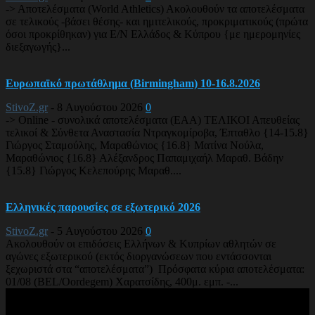
-> Αποτελέσματα (World Athletics) Ακολουθούν τα αποτελέσματα
σε τελικούς -βάσει θέσης- και ημιτελικούς, προκριματικούς (πρώτα
όσοι προκρίθηκαν) για Ε/Ν Ελλάδος & Κύπρου {με ημερομηνίες
διεξαγωγής}...
Ευρωπαϊκό πρωτάθλημα (Birmingham) 10-16.8.2026
StivoZ.gr
-
8 Αυγούστου 2026
0
-> Online - συνολικά αποτελέσματα (EAA) ΤΕΛΙΚΟΙ Απευθείας
τελικοί & Σύνθετα Αναστασία Ντραγκομίροβα, Έπταθλο {14-15.8}
Γιώργος Σταμούλης, Μαραθώνιος {16.8} Ματίνα Νούλα,
Μαραθώνιος {16.8} Αλέξανδρος Παπαμιχαήλ Μαραθ. Βάδην
{15.8} Γιώργος Κελεπούρης Μαραθ....
Ελληνικές παρουσίες σε εξωτερικό 2026
StivoZ.gr
-
5 Αυγούστου 2026
0
Ακολουθούν οι επιδόσεις Ελλήνων & Κυπρίων αθλητών σε
αγώνες εξωτερικού (εκτός διοργανώσεων που εντάσσονται
ξεχωριστά στα “αποτελέσματα”) Πρόσφατα κύρια αποτελέσματα:
01/08 (BEL/Oordegem) Χαρατσίδης, 400μ. εμπ. -...