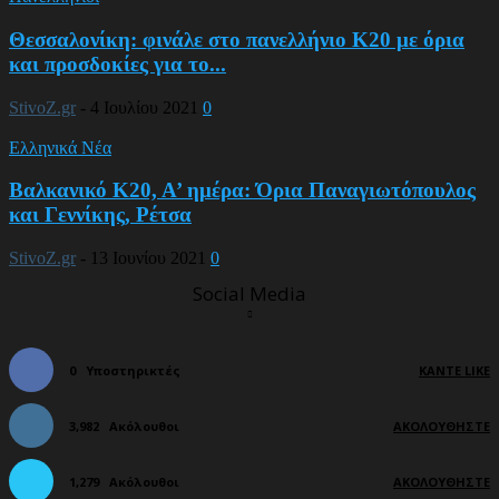
Θεσσαλονίκη: φινάλε στο πανελλήνιο Κ20 με όρια
και προσδοκίες για το...
StivoZ.gr
-
4 Ιουλίου 2021
0
Ελληνικά Νέα
Βαλκανικό Κ20, Α’ ημέρα: Όρια Παναγιωτόπουλος
και Γεννίκης, Ρέτσα
StivoZ.gr
-
13 Ιουνίου 2021
0
Social Media
0
Υποστηρικτές
ΚΆΝΤΕ LIKE
3,982
Ακόλουθοι
ΑΚΟΛΟΥΘΉΣΤΕ
1,279
Ακόλουθοι
ΑΚΟΛΟΥΘΉΣΤΕ