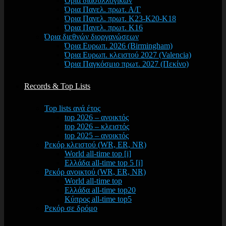
Όρια διασυλλογικών
Όρια Πανελ. πρωτ. Α/Γ
Όρια Πανελ. πρωτ. Κ23-Κ20-Κ18
Όρια Πανελ. πρωτ. Κ16
Όρια διεθνών διοργανώσεων
Όρια Ευρωπ. 2026 (Birmingham)
Όρια Ευρωπ. κλειστού 2027 (Valencia)
Όρια Παγκόσμιο πρωτ. 2027 (Πεκίνο)
Records & Top Lists
Top lists ανά έτος
top 2026 – ανοικτός
top 2026 – κλειστός
top 2025 – ανοικτός
Ρεκόρ κλειστού (WR, ER, NR)
World all-time top [i]
Ελλάδα all-time top 5 [i]
Ρεκόρ ανοικτού (WR, ER, NR)
World all-time top
Ελλάδα all-time top20
Κύπρος all-time top5
Ρεκόρ σε δρόμο