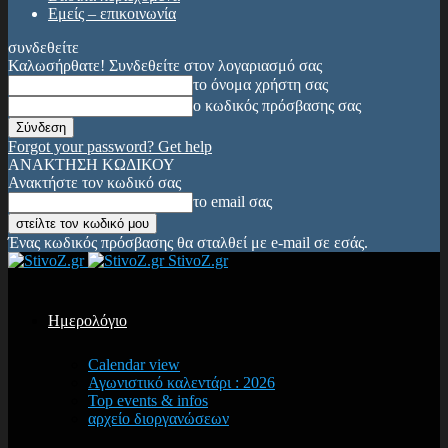
Εμείς – επικοινωνία
συνδεθείτε
Καλωσήρθατε! Συνδεθείτε στον λογαριασμό σας
το όνομα χρήστη σας
ο κωδικός πρόσβασης σας
Forgot your password? Get help
ΑΝΑΚΤΗΣΗ ΚΩΔΙΚΟΥ
Ανακτήστε τον κωδικό σας
το email σας
Ένας κωδικός πρόσβασης θα σταλθεί με e-mail σε εσάς.
StivoZ.gr
Ημερολόγιο
Calendar view
Αγωνιστικό καλεντάρι : 2026
Top events & infos
αρχείο διοργανώσεων