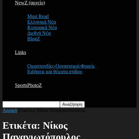
NewZ (αρχείο)
Must Read
Ελληνικά Νέα
Κυπριακά Νέα
Διεθνή Νέα
BlogZ
Links
Ομοσπονδίες-Οργανισμοί-Φορείς
Ειδήσεις και θέματα στίβου
SportsPhotoZ
Αρχική
Ετικέτες
Νίκος Παναγιωτόπουλος
Ετικέτα: Νίκος
Παναγιωτόπουλος