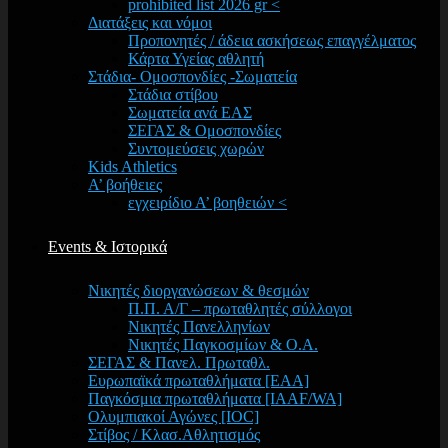
prohibited list 2026 gr <
Διατάξεις και νόμοι
Προπονητές / άδεια ασκήσεως επαγγέλματος
Κάρτα Υγείας αθλητή
Στάδια- Ομοσπονδίες -Σωματεία
Στάδια στίβου
Σωματεία ανά ΕΑΣ
ΣΕΓΑΣ & Ομοσπονδίες
Συντομεύσεις χωρών
Kids Athletics
Α’ βοήθειες
εγχειρίδιο Α’ βοηθειών <
Events & Ιστορικά
Νικητές διοργανώσεων & θεσμών
Π.Π. Α/Γ – πρωταθλητές σύλλογοι
Νικητές Πανελληνίων
Νικητές Παγκοσμίων & Ο.Α.
ΣΕΓΑΣ & Πανελ. Πρωταθλ.
Ευρωπαϊκά πρωταθλήματα [EAA]
Παγκόσμια πρωταθλήματα [IAAF/WA]
Ολυμπιακοί Αγώνες [IOC]
Στίβος / Κλασ.Αθλητισμός