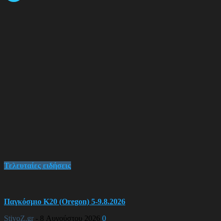
Τελευταίες ειδήσεις
Παγκόσμιο Κ20 (Oregon) 5-9.8.2026
StivoZ.gr
-
8 Αυγούστου 2026
0