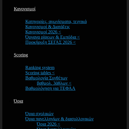
Κανονισμοί
Κατηγορίες, αγωνίσματα, τεχνικά
Κανονισμοί & Διατάξεις
Κανονισμοί 2026 <
Όργανα ρίψεων & Εμπόδια <
Προκήρυξη ΣΕΓΑΣ 2026 <
Scoring
Ranking system
Scoring tables <
Βαθμολογία Συνθέτων
βαθμολ. 3άθλων <
Βαθμολόγηση για ΤΕΦΑΑ
Όρια
Όρια σχολικών
Όρια πανελληνίων & διασυλλογικών
Όρια 2026 <