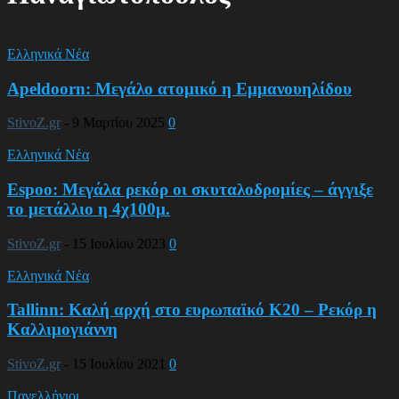
Ελληνικά Νέα
Apeldoorn: Μεγάλο ατομικό η Εμμανουηλίδου
StivoZ.gr
-
9 Μαρτίου 2025
0
Ελληνικά Νέα
Espoο: Μεγάλα ρεκόρ οι σκυταλοδρομίες – άγγιξε
το μετάλλιο η 4χ100μ.
StivoZ.gr
-
15 Ιουλίου 2023
0
Ελληνικά Νέα
Tallinn: Καλή αρχή στο ευρωπαϊκό Κ20 – Ρεκόρ η
Καλλιμογιάννη
StivoZ.gr
-
15 Ιουλίου 2021
0
Πανελλήνιοι