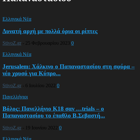
Ελληνικά Νέα
Δυνατή αρχή με πολλά όρια οι ρίπτες
StivoZ.gr
-
25 Φεβρουαρίου 2023
0
Ελληνικά Νέα
Jerusalem: Χάλκινο ο Παπαναστασίου στη σφύρα –
νέο χρυσό για Κύπρο...
StivoZ.gr
-
6 Ιουλίου 2022
0
Πανελλήνιοι
Βόλος: Πανελλήνιο Κ18 σαν …trials – ο
Παπαναστασίου το έπαθλο Β.Σεβαστή...
StivoZ.gr
-
19 Ιουνίου 2022
0
Ελληνικά Νέα