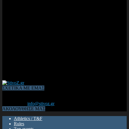
ΣΧΕΤΙΚΑ ΜΕ ΕΜΑΣ
Από το 2006, η 1η διαδικτυακή κοινότητα αθλητών & φιλάθλων
του Κλασικού Αθλητισμού! ΟΛΟΣ Ο ΣΤΙΒΟΣ ΕΙΝΑΙ ΕΔΩ
Επικοινωνία:
info@stivoz.gr
ΑΚΟΛΟΥΘΗΣΕ ΜΑΣ
Athletics / T&F
Rules
Top events