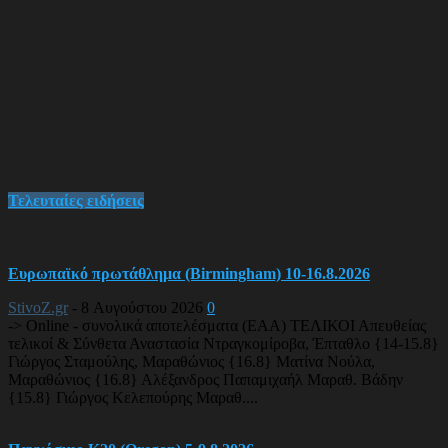
Τελευταίες ειδήσεις
Ευρωπαϊκό πρωτάθλημα (Birmingham) 10-16.8.2026
StivoZ.gr
-
8 Αυγούστου 2026
0
-> Online - συνολικά αποτελέσματα (EAA) ΤΕΛΙΚΟΙ Απευθείας
τελικοί & Σύνθετα Αναστασία Ντραγκομίροβα, Έπταθλο {14-15.8}
Γιώργος Σταμούλης, Μαραθώνιος {16.8} Ματίνα Νούλα,
Μαραθώνιος {16.8} Αλέξανδρος Παπαμιχαήλ Μαραθ. Βάδην
{15.8} Γιώργος Κελεπούρης Μαραθ....