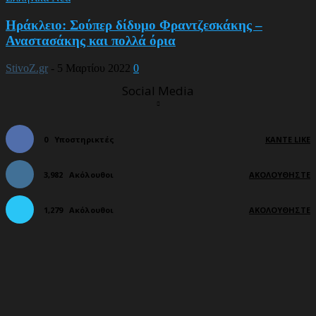
Ηράκλειο: Σούπερ δίδυμο Φραντζεσκάκης –
Αναστασάκης και πολλά όρια
StivoZ.gr
-
5 Μαρτίου 2022
0
Social Media
0
Υποστηρικτές
ΚΆΝΤΕ LIKE
3,982
Ακόλουθοι
ΑΚΟΛΟΥΘΉΣΤΕ
1,279
Ακόλουθοι
ΑΚΟΛΟΥΘΉΣΤΕ