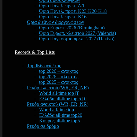
Όρια διασυλλογικών
Όρια Πανελ. πρωτ. Α/Γ
Όρια Πανελ. πρωτ. Κ23-Κ20-Κ18
Όρια Πανελ. πρωτ. Κ16
Όρια διεθνών διοργανώσεων
Όρια Ευρωπ. 2026 (Birmingham)
Όρια Ευρωπ. κλειστού 2027 (Valencia)
Όρια Παγκόσμιο πρωτ. 2027 (Πεκίνο)
Records & Top Lists
Top lists ανά έτος
top 2026 – ανοικτός
top 2026 – κλειστός
top 2025 – ανοικτός
Ρεκόρ κλειστού (WR, ER, NR)
World all-time top [i]
Ελλάδα all-time top 5 [i]
Ρεκόρ ανοικτού (WR, ER, NR)
World all-time top
Ελλάδα all-time top20
Κύπρος all-time top5
Ρεκόρ σε δρόμο