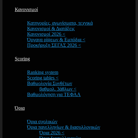
Κανονισμοί
Κατηγορίες, αγωνίσματα, τεχνικά
Κανονισμοί & Διατάξεις
Κανονισμοί 2026 <
Όργανα ρίψεων & Εμπόδια <
Προκήρυξη ΣΕΓΑΣ 2026 <
Scoring
Ranking system
Scoring tables <
Βαθμολογία Συνθέτων
βαθμολ. 3άθλων <
Βαθμολόγηση για ΤΕΦΑΑ
Όρια
Όρια σχολικών
Όρια πανελληνίων & διασυλλογικών
Όρια 2026 <