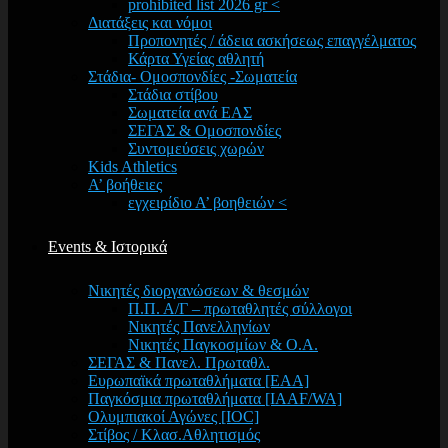
prohibited list 2026 gr <
Διατάξεις και νόμοι
Προπονητές / άδεια ασκήσεως επαγγέλματος
Κάρτα Υγείας αθλητή
Στάδια- Ομοσπονδίες -Σωματεία
Στάδια στίβου
Σωματεία ανά ΕΑΣ
ΣΕΓΑΣ & Ομοσπονδίες
Συντομεύσεις χωρών
Kids Athletics
Α’ βοήθειες
εγχειρίδιο Α’ βοηθειών <
Events & Ιστορικά
Νικητές διοργανώσεων & θεσμών
Π.Π. Α/Γ – πρωταθλητές σύλλογοι
Νικητές Πανελληνίων
Νικητές Παγκοσμίων & Ο.Α.
ΣΕΓΑΣ & Πανελ. Πρωταθλ.
Ευρωπαϊκά πρωταθλήματα [EAA]
Παγκόσμια πρωταθλήματα [IAAF/WA]
Ολυμπιακοί Αγώνες [IOC]
Στίβος / Κλασ.Αθλητισμός