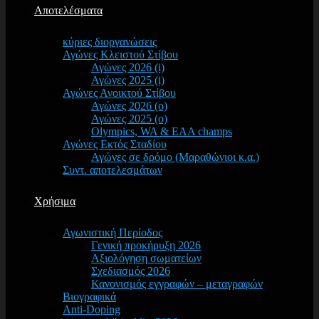
Αποτελέσματα
κύριες διοργανώσεις
Αγώνες Κλειστού Στίβου
Αγώνες 2026 (i)
Αγώνες 2025 (i)
Αγώνες Ανοικτού Στίβου
Αγώνες 2026 (o)
Αγώνες 2025 (o)
Olympics, WA & EAA champs
Αγώνες Εκτός Σταδίου
Αγώνες σε δρόμο (Μαραθώνιοι κ.α.)
Συντ. αποτελεσμάτων
Χρήσιμα
Αγωνιστική Περίοδος
Γενική προκήρυξη 2026
Αξιολόγηση σωματείων
Σχεδιασμός 2026
Κανονισμός εγγραφών – μεταγραφών
Βιογραφικά
Anti-Doping