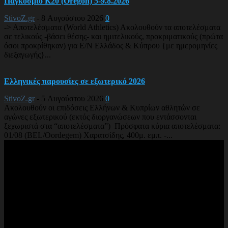
Παγκόσμιο Κ20 (Oregon) 5-9.8.2026
StivoZ.gr
-
8 Αυγούστου 2026
0
-> Αποτελέσματα (World Athletics) Ακολουθούν τα αποτελέσματα
σε τελικούς -βάσει θέσης- και ημιτελικούς, προκριματικούς (πρώτα
όσοι προκρίθηκαν) για Ε/Ν Ελλάδος & Κύπρου {με ημερομηνίες
διεξαγωγής}...
Ελληνικές παρουσίες σε εξωτερικό 2026
StivoZ.gr
-
5 Αυγούστου 2026
0
Ακολουθούν οι επιδόσεις Ελλήνων & Κυπρίων αθλητών σε
αγώνες εξωτερικού (εκτός διοργανώσεων που εντάσσονται
ξεχωριστά στα “αποτελέσματα”) Πρόσφατα κύρια αποτελέσματα:
01/08 (BEL/Oordegem) Χαρατσίδης, 400μ. εμπ. -...