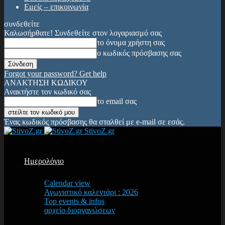
Εμείς – επικοινωνία
συνδεθείτε
Καλωσήρθατε! Συνδεθείτε στον λογαριασμό σας
το όνομα χρήστη σας
ο κωδικός πρόσβασης σας
Forgot your password? Get help
ΑΝΑΚΤΗΣΗ ΚΩΔΙΚΟΥ
Ανακτήστε τον κωδικό σας
το email σας
Ένας κωδικός πρόσβασης θα σταλθεί με e-mail σε εσάς.
StivoZ.gr
Ημερολόγιο
Calendar view
Αγωνιστικό καλεντάρι : 2026
Top events & infos
αρχείο διοργανώσεων