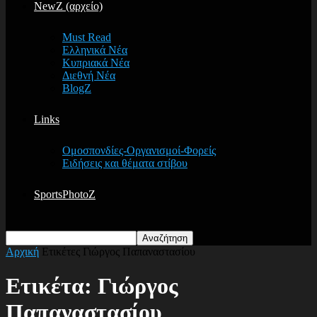
NewZ (αρχείο)
Must Read
Ελληνικά Νέα
Κυπριακά Νέα
Διεθνή Νέα
BlogZ
Links
Ομοσπονδίες-Οργανισμοί-Φορείς
Ειδήσεις και θέματα στίβου
SportsPhotoZ
Αρχική
Ετικέτες
Γιώργος Παπαναστασίου
Ετικέτα: Γιώργος
Παπαναστασίου