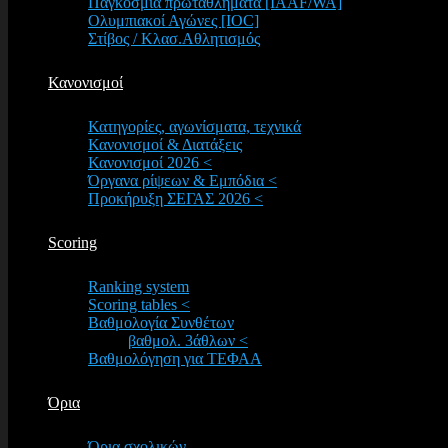
Παγκόσμια πρωταθλήματα [IAAF/WA]
Ολυμπιακοί Αγώνες [IOC]
Στίβος / Κλασ.Αθλητισμός
Κανονισμοί
Κατηγορίες, αγωνίσματα, τεχνικά
Κανονισμοί & Διατάξεις
Κανονισμοί 2026 <
Όργανα ρίψεων & Εμπόδια <
Προκήρυξη ΣΕΓΑΣ 2026 <
Scoring
Ranking system
Scoring tables <
Βαθμολογία Συνθέτων
βαθμολ. 3άθλων <
Βαθμολόγηση για ΤΕΦΑΑ
Όρια
Όρια σχολικών