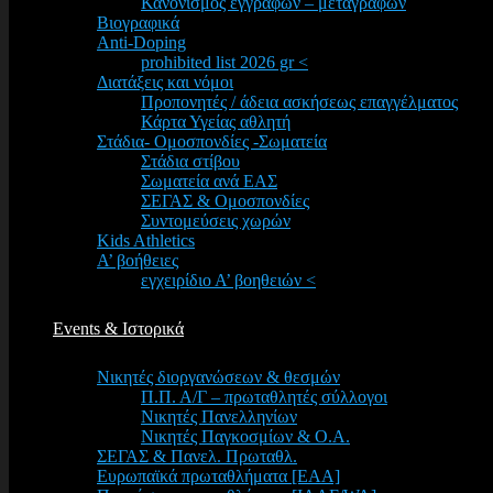
Κανονισμός εγγραφών – μεταγραφών
Βιογραφικά
Anti-Doping
prohibited list 2026 gr <
Διατάξεις και νόμοι
Προπονητές / άδεια ασκήσεως επαγγέλματος
Κάρτα Υγείας αθλητή
Στάδια- Ομοσπονδίες -Σωματεία
Στάδια στίβου
Σωματεία ανά ΕΑΣ
ΣΕΓΑΣ & Ομοσπονδίες
Συντομεύσεις χωρών
Kids Athletics
Α’ βοήθειες
εγχειρίδιο Α’ βοηθειών <
Events & Ιστορικά
Νικητές διοργανώσεων & θεσμών
Π.Π. Α/Γ – πρωταθλητές σύλλογοι
Νικητές Πανελληνίων
Νικητές Παγκοσμίων & Ο.Α.
ΣΕΓΑΣ & Πανελ. Πρωταθλ.
Ευρωπαϊκά πρωταθλήματα [EAA]