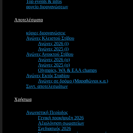
Top events & infos
αρχείο διοργανώσεων
Αποτελέσματα
κύριες διοργανώσεις
Αγώνες Κλειστού Στίβου
Αγώνες 2026 (i)
Αγώνες 2025 (i)
Αγώνες Ανοικτού Στίβου
Αγώνες 2026 (o)
Αγώνες 2025 (o)
Olympics, WA & EAA champs
Αγώνες Εκτός Σταδίου
Αγώνες σε δρόμο (Μαραθώνιοι κ.α.)
Συντ. αποτελεσμάτων
Χρήσιμα
Αγωνιστική Περίοδος
Γενική προκήρυξη 2026
Αξιολόγηση σωματείων
Σχεδιασμός 2026