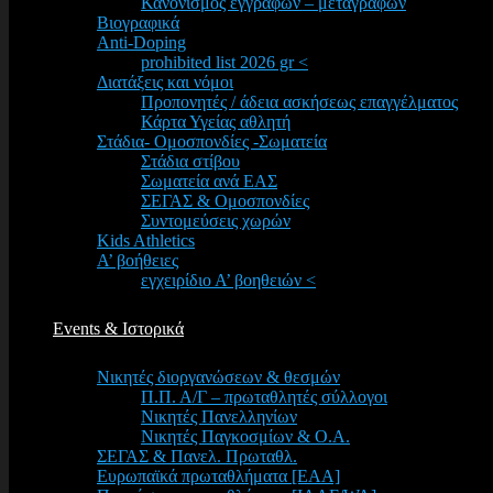
Κανονισμός εγγραφών – μεταγραφών
Βιογραφικά
Anti-Doping
prohibited list 2026 gr <
Διατάξεις και νόμοι
Προπονητές / άδεια ασκήσεως επαγγέλματος
Κάρτα Υγείας αθλητή
Στάδια- Ομοσπονδίες -Σωματεία
Στάδια στίβου
Σωματεία ανά ΕΑΣ
ΣΕΓΑΣ & Ομοσπονδίες
Συντομεύσεις χωρών
Kids Athletics
Α’ βοήθειες
εγχειρίδιο Α’ βοηθειών <
Events & Ιστορικά
Νικητές διοργανώσεων & θεσμών
Π.Π. Α/Γ – πρωταθλητές σύλλογοι
Νικητές Πανελληνίων
Νικητές Παγκοσμίων & Ο.Α.
ΣΕΓΑΣ & Πανελ. Πρωταθλ.
Ευρωπαϊκά πρωταθλήματα [EAA]