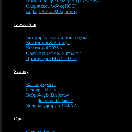
Παγκόσμια πρωταθλήματα [IAAF/WA]
Ολυμπιακοί Αγώνες [IOC]
Στίβος / Κλασ.Αθλητισμός
Κανονισμοί
Κατηγορίες, αγωνίσματα, τεχνικά
Κανονισμοί & Διατάξεις
Κανονισμοί 2026 <
Όργανα ρίψεων & Εμπόδια <
Προκήρυξη ΣΕΓΑΣ 2026 <
Scoring
Ranking system
Scoring tables <
Βαθμολογία Συνθέτων
βαθμολ. 3άθλων <
Βαθμολόγηση για ΤΕΦΑΑ
Όρια
Όρια σχολικών