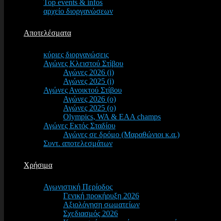
Top events & infos
αρχείο διοργανώσεων
Αποτελέσματα
κύριες διοργανώσεις
Αγώνες Κλειστού Στίβου
Αγώνες 2026 (i)
Αγώνες 2025 (i)
Αγώνες Ανοικτού Στίβου
Αγώνες 2026 (o)
Αγώνες 2025 (o)
Olympics, WA & EAA champs
Αγώνες Εκτός Σταδίου
Αγώνες σε δρόμο (Μαραθώνιοι κ.α.)
Συντ. αποτελεσμάτων
Χρήσιμα
Αγωνιστική Περίοδος
Γενική προκήρυξη 2026
Αξιολόγηση σωματείων
Σχεδιασμός 2026