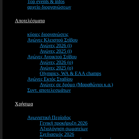
Top events & infos
αρχείο διοργανώσεων
Αποτελέσματα
κύριες διοργανώσεις
Αγώνες Κλειστού Στίβου
Αγώνες 2026 (i)
Αγώνες 2025 (i)
Αγώνες Ανοικτού Στίβου
Αγώνες 2026 (o)
Αγώνες 2025 (o)
Olympics, WA & EAA champs
Αγώνες Εκτός Σταδίου
Αγώνες σε δρόμο (Μαραθώνιοι κ.α.)
Συντ. αποτελεσμάτων
Χρήσιμα
Αγωνιστική Περίοδος
Γενική προκήρυξη 2026
Αξιολόγηση σωματείων
Σχεδιασμός 2026