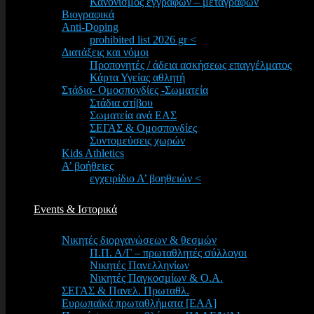
Κανονισμός εγγραφών – μεταγραφών
Βιογραφικά
Anti-Doping
prohibited list 2026 gr <
Διατάξεις και νόμοι
Προπονητές / άδεια ασκήσεως επαγγέλματος
Κάρτα Υγείας αθλητή
Στάδια- Ομοσπονδίες -Σωματεία
Στάδια στίβου
Σωματεία ανά ΕΑΣ
ΣΕΓΑΣ & Ομοσπονδίες
Συντομεύσεις χωρών
Kids Athletics
Α’ βοήθειες
εγχειρίδιο Α’ βοηθειών <
Events & Ιστορικά
Νικητές διοργανώσεων & θεσμών
Π.Π. Α/Γ – πρωταθλητές σύλλογοι
Νικητές Πανελληνίων
Νικητές Παγκοσμίων & Ο.Α.
ΣΕΓΑΣ & Πανελ. Πρωταθλ.
Ευρωπαϊκά πρωταθλήματα [EAA]