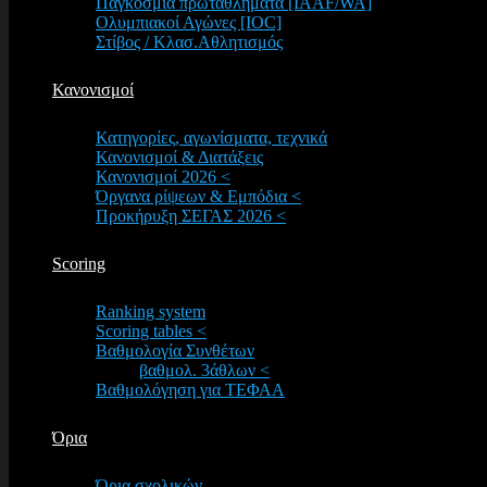
Παγκόσμια πρωταθλήματα [IAAF/WA]
Ολυμπιακοί Αγώνες [IOC]
Στίβος / Κλασ.Αθλητισμός
Κανονισμοί
Κατηγορίες, αγωνίσματα, τεχνικά
Κανονισμοί & Διατάξεις
Κανονισμοί 2026 <
Όργανα ρίψεων & Εμπόδια <
Προκήρυξη ΣΕΓΑΣ 2026 <
Scoring
Ranking system
Scoring tables <
Βαθμολογία Συνθέτων
βαθμολ. 3άθλων <
Βαθμολόγηση για ΤΕΦΑΑ
Όρια
Όρια σχολικών