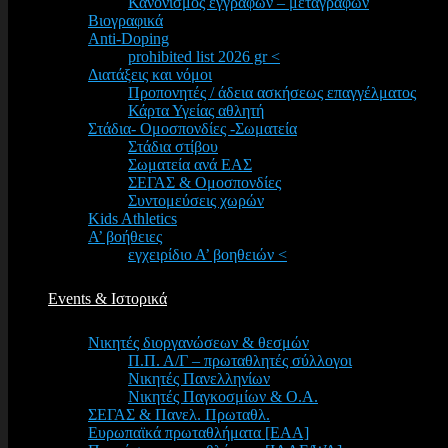
Κανονισμός εγγραφών – μεταγραφών
Βιογραφικά
Anti-Doping
prohibited list 2026 gr <
Διατάξεις και νόμοι
Προπονητές / άδεια ασκήσεως επαγγέλματος
Κάρτα Υγείας αθλητή
Στάδια- Ομοσπονδίες -Σωματεία
Στάδια στίβου
Σωματεία ανά ΕΑΣ
ΣΕΓΑΣ & Ομοσπονδίες
Συντομεύσεις χωρών
Kids Athletics
Α’ βοήθειες
εγχειρίδιο Α’ βοηθειών <
Events & Ιστορικά
Νικητές διοργανώσεων & θεσμών
Π.Π. Α/Γ – πρωταθλητές σύλλογοι
Νικητές Πανελληνίων
Νικητές Παγκοσμίων & Ο.Α.
ΣΕΓΑΣ & Πανελ. Πρωταθλ.
Ευρωπαϊκά πρωταθλήματα [EAA]