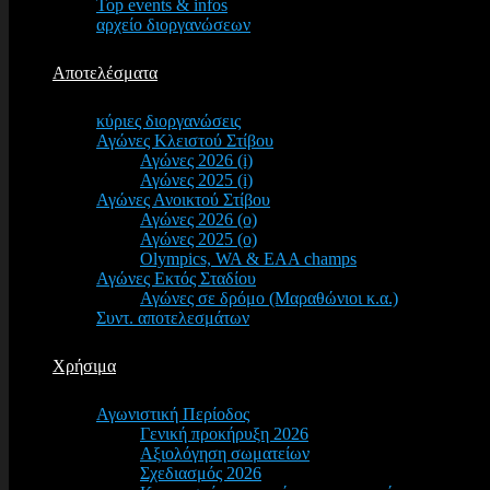
Top events & infos
αρχείο διοργανώσεων
Αποτελέσματα
κύριες διοργανώσεις
Αγώνες Κλειστού Στίβου
Αγώνες 2026 (i)
Αγώνες 2025 (i)
Αγώνες Ανοικτού Στίβου
Αγώνες 2026 (o)
Αγώνες 2025 (o)
Olympics, WA & EAA champs
Αγώνες Εκτός Σταδίου
Αγώνες σε δρόμο (Μαραθώνιοι κ.α.)
Συντ. αποτελεσμάτων
Χρήσιμα
Αγωνιστική Περίοδος
Γενική προκήρυξη 2026
Αξιολόγηση σωματείων
Σχεδιασμός 2026