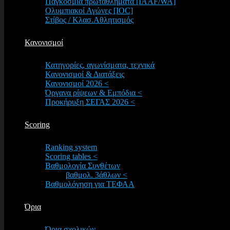
Παγκόσμια πρωταθλήματα [IAAF/WA]
Ολυμπιακοί Αγώνες [IOC]
Στίβος / Κλασ.Αθλητισμός
Κανονισμοί
Κατηγορίες, αγωνίσματα, τεχνικά
Κανονισμοί & Διατάξεις
Κανονισμοί 2026 <
Όργανα ρίψεων & Εμπόδια <
Προκήρυξη ΣΕΓΑΣ 2026 <
Scoring
Ranking system
Scoring tables <
Βαθμολογία Συνθέτων
βαθμολ. 3άθλων <
Βαθμολόγηση για ΤΕΦΑΑ
Όρια
Όρια σχολικών