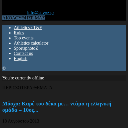
Από το 2006, η 1η διαδικτυακή κοινότητα αθλητών & φιλάθλων
του Κλασικού Αθλητισμού! ΟΛΟΣ Ο ΣΤΙΒΟΣ ΕΙΝΑΙ ΕΔΩ
Επικοινωνία:
info@stivoz.gr
ΑΚΟΛΟΥΘΗΣΕ ΜΑΣ
Athletics / T&F
Rules
Top events
Athletics calculator
SportsphotoZ
Contact us
English
©
You're currently offline
ΠΕΡΙΣΣΟΤΕΡΑ ΘΕΜΑΤΑ
Μόσχα: Καρέ του δέκα με… ντάμα η ελληνική
ομάδα – 10ος...
18 Αυγούστου 2013