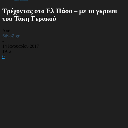
Τρέχοντας στο Ελ Πάσο – με το γκρουπ
του Τάκη Γερακού
Από
StivoZ.gr
-
14 Ιανουαρίου 2017
1912
0