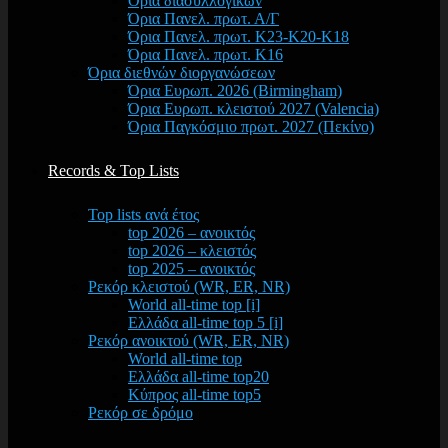
Όρια διασυλλογικών
Όρια Πανελ. πρωτ. Α/Γ
Όρια Πανελ. πρωτ. Κ23-Κ20-Κ18
Όρια Πανελ. πρωτ. Κ16
Όρια διεθνών διοργανώσεων
Όρια Ευρωπ. 2026 (Birmingham)
Όρια Ευρωπ. κλειστού 2027 (Valencia)
Όρια Παγκόσμιο πρωτ. 2027 (Πεκίνο)
Records & Top Lists
Top lists ανά έτος
top 2026 – ανοικτός
top 2026 – κλειστός
top 2025 – ανοικτός
Ρεκόρ κλειστού (WR, ER, NR)
World all-time top [i]
Ελλάδα all-time top 5 [i]
Ρεκόρ ανοικτού (WR, ER, NR)
World all-time top
Ελλάδα all-time top20
Κύπρος all-time top5
Ρεκόρ σε δρόμο