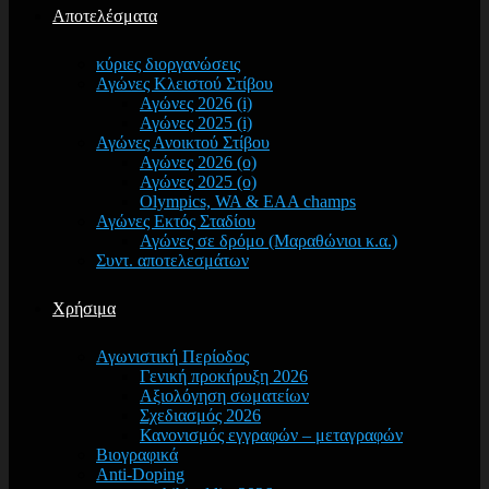
Αποτελέσματα
κύριες διοργανώσεις
Αγώνες Κλειστού Στίβου
Αγώνες 2026 (i)
Αγώνες 2025 (i)
Αγώνες Ανοικτού Στίβου
Αγώνες 2026 (o)
Αγώνες 2025 (o)
Olympics, WA & EAA champs
Αγώνες Εκτός Σταδίου
Αγώνες σε δρόμο (Μαραθώνιοι κ.α.)
Συντ. αποτελεσμάτων
Χρήσιμα
Αγωνιστική Περίοδος
Γενική προκήρυξη 2026
Αξιολόγηση σωματείων
Σχεδιασμός 2026
Κανονισμός εγγραφών – μεταγραφών
Βιογραφικά
Anti-Doping