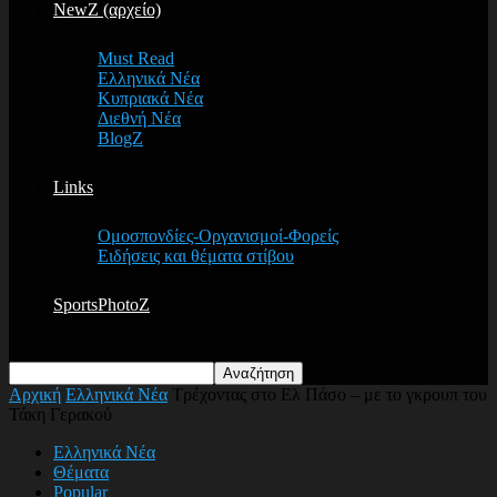
NewZ (αρχείο)
Must Read
Ελληνικά Νέα
Κυπριακά Νέα
Διεθνή Νέα
BlogZ
Links
Ομοσπονδίες-Οργανισμοί-Φορείς
Ειδήσεις και θέματα στίβου
SportsPhotoZ
Αρχική
Ελληνικά Νέα
Τρέχοντας στο Ελ Πάσο – με το γκρουπ του
Τάκη Γερακού
Ελληνικά Νέα
Θέματα
Popular