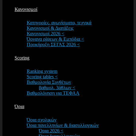
Κανονισμοί
Κατηγορίες, αγωνίσματα, τεχνικά
Κανονισμοί & Διατάξεις
Κανονισμοί 2026 <
Όργανα ρίψεων & Εμπόδια <
Προκήρυξη ΣΕΓΑΣ 2026 <
Scoring
Ranking system
Scoring tables <
Βαθμολογία Συνθέτων
βαθμολ. 3άθλων <
Βαθμολόγηση για ΤΕΦΑΑ
Όρια
Όρια σχολικών
Όρια πανελληνίων & διασυλλογικών
Όρια 2026 <