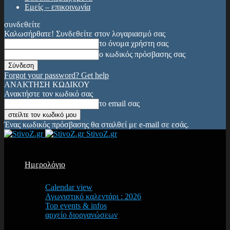
Εμείς – επικοινωνία
συνδεθείτε
Καλωσήρθατε! Συνδεθείτε στον λογαριασμό σας
το όνομα χρήστη σας
ο κωδικός πρόσβασης σας
Forgot your password? Get help
ΑΝΑΚΤΗΣΗ ΚΩΔΙΚΟΥ
Ανακτήστε τον κωδικό σας
το email σας
Ένας κωδικός πρόσβασης θα σταλθεί με e-mail σε εσάς.
StivoZ.gr
Ημερολόγιο
Calendar view
Αγωνιστικό καλεντάρι : 2026
Top events & infos
αρχείο διοργανώσεων