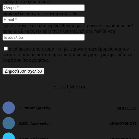
εισάγετε το σχόλιό σας!
παρακαλώ εισάγετε το όνομά σας εδώ
έχετε εισάγει εσφαλμένη διεύθυνση ηλεκτρονικού ταχυδρομείου!
παρακαλώ εισάγετε εδώ την ηλεκτρονική σας διεύθυνση
αποθηκεύστε το όνομα, το ηλεκτρονικό ταχυδρομείο και τον
ιστότοπό μου σε αυτό το πρόγραμμα περιήγησης για την επόμενη
φορά που θα σχολιάσω.
Social Media
0
Υποστηρικτές
ΚΆΝΤΕ LIKE
3,982
Ακόλουθοι
ΑΚΟΛΟΥΘΉΣΤΕ
1,279
Ακόλουθοι
ΑΚΟΛΟΥΘΉΣΤΕ