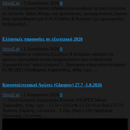
StivoZ.gr
-
5 Αυγούστου 2026
0
-> Αποτελέσματα (World Athletics) Ακολουθούν τα αποτελέσματα
σε τελικούς -βάσει θέσης- και ημιτελικούς, προκριματικούς (πρώτα
όσοι προκρίθηκαν) για Ε/Ν Ελλάδος & Κύπρου {με ημερομηνίες
διεξαγωγής}...
Ελληνικές παρουσίες σε εξωτερικό 2026
StivoZ.gr
-
1 Αυγούστου 2026
0
Ακολουθούν οι επιδόσεις Ελλήνων & Κυπρίων αθλητών σε
αγώνες εξωτερικού (εκτός διοργανώσεων που εντάσσονται
ξεχωριστά στα “αποτελέσματα”) Πρόσφατα κύρια αποτελέσματα:
01/08 (BEL/Oordegem) Χαρατσίδης, 400μ. εμπ. -...
Κοινοπολιτειακοί Αγώνες (Glasgow) 27.7 -1.8.2026
StivoZ.gr
-
1 Αυγούστου 2026
0
-> Αποτελέσματα Συμμετοχές Κύπρου ΑΝΔΡΕΣ Μίλαν
Τράικοβιτς, 110μ. εμπ. - 13.31/+2,9 Q & 13.32/+0,4 (3ος) {27/7}
Χρίστος Ταμάνης, επί κοντώ - 5,10μ. (9ος) {1/8} Δημήτρης
Χριστοφή, επί κοντώ -...