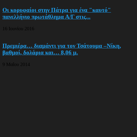
Οι κορυφαίοι στην Πάτρα για ένα "καυτό"
πανελλήνιο πρωτάθλημα Α/Γ στις...
16 Ιουνίου 2016
Πρεμιέρα… διαμάντι για τον Τσάτουμα –Νίκη,
βαθμoί, δολάρια και… 8,06 μ.
9 Μαΐου 2014