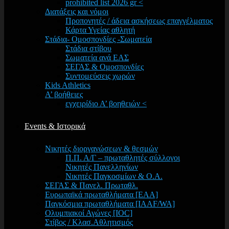
prohibited list 2026 gr <
Διατάξεις και νόμοι
Προπονητές / άδεια ασκήσεως επαγγέλματος
Κάρτα Υγείας αθλητή
Στάδια- Ομοσπονδίες -Σωματεία
Στάδια στίβου
Σωματεία ανά ΕΑΣ
ΣΕΓΑΣ & Ομοσπονδίες
Συντομεύσεις χωρών
Kids Athletics
Α’ βοήθειες
εγχειρίδιο Α’ βοηθειών <
Events & Ιστορικά
Νικητές διοργανώσεων & θεσμών
Π.Π. Α/Γ – πρωταθλητές σύλλογοι
Νικητές Πανελληνίων
Νικητές Παγκοσμίων & Ο.Α.
ΣΕΓΑΣ & Πανελ. Πρωταθλ.
Ευρωπαϊκά πρωταθλήματα [EAA]
Παγκόσμια πρωταθλήματα [IAAF/WA]
Ολυμπιακοί Αγώνες [IOC]
Στίβος / Κλασ.Αθλητισμός