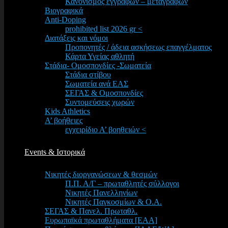
Κανονισμός εγγραφών – μεταγραφών
Βιογραφικά
Anti-Doping
prohibited list 2026 gr <
Διατάξεις και νόμοι
Προπονητές / άδεια ασκήσεως επαγγέλματος
Κάρτα Υγείας αθλητή
Στάδια- Ομοσπονδίες -Σωματεία
Στάδια στίβου
Σωματεία ανά ΕΑΣ
ΣΕΓΑΣ & Ομοσπονδίες
Συντομεύσεις χωρών
Kids Athletics
Α’ βοήθειες
εγχειρίδιο Α’ βοηθειών <
Events & Ιστορικά
Νικητές διοργανώσεων & θεσμών
Π.Π. Α/Γ – πρωταθλητές σύλλογοι
Νικητές Πανελληνίων
Νικητές Παγκοσμίων & Ο.Α.
ΣΕΓΑΣ & Πανελ. Πρωταθλ.
Ευρωπαϊκά πρωταθλήματα [EAA]