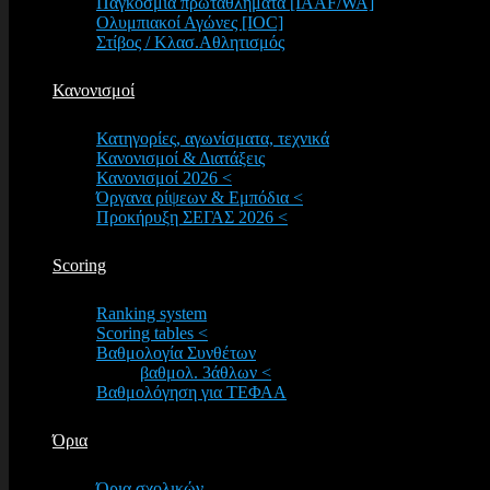
Παγκόσμια πρωταθλήματα [IAAF/WA]
Ολυμπιακοί Αγώνες [IOC]
Στίβος / Κλασ.Αθλητισμός
Κανονισμοί
Κατηγορίες, αγωνίσματα, τεχνικά
Κανονισμοί & Διατάξεις
Κανονισμοί 2026 <
Όργανα ρίψεων & Εμπόδια <
Προκήρυξη ΣΕΓΑΣ 2026 <
Scoring
Ranking system
Scoring tables <
Βαθμολογία Συνθέτων
βαθμολ. 3άθλων <
Βαθμολόγηση για ΤΕΦΑΑ
Όρια
Όρια σχολικών