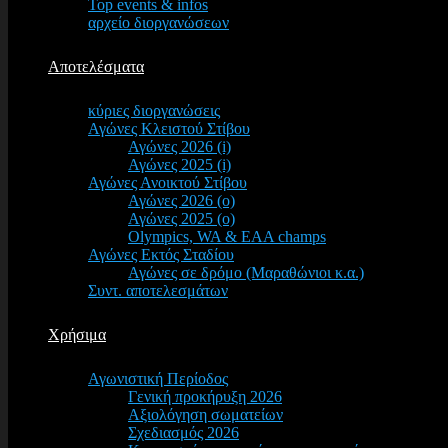
Top events & infos
αρχείο διοργανώσεων
Αποτελέσματα
κύριες διοργανώσεις
Αγώνες Κλειστού Στίβου
Αγώνες 2026 (i)
Αγώνες 2025 (i)
Αγώνες Ανοικτού Στίβου
Αγώνες 2026 (o)
Αγώνες 2025 (o)
Olympics, WA & EAA champs
Αγώνες Εκτός Σταδίου
Αγώνες σε δρόμο (Μαραθώνιοι κ.α.)
Συντ. αποτελεσμάτων
Χρήσιμα
Αγωνιστική Περίοδος
Γενική προκήρυξη 2026
Αξιολόγηση σωματείων
Σχεδιασμός 2026