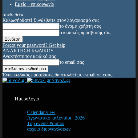
Εμείς – επικοινωνία
συνδεθείτε
Καλωσήρθατε! Συνδεθείτε στον λογαριασμό σας
το όνομα χρήστη σας
ο κωδικός πρόσβασης σας
Forgot your password? Get help
ΑΝΑΚΤΗΣΗ ΚΩΔΙΚΟΥ
Ανακτήστε τον κωδικό σας
το email σας
Ένας κωδικός πρόσβασης θα σταλθεί με e-mail σε εσάς.
StivoZ.gr
Ημερολόγιο
Calendar view
Αγωνιστικό καλεντάρι : 2026
Top events & infos
αρχείο διοργανώσεων