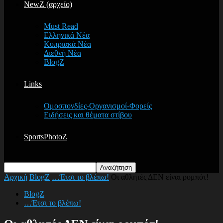
NewZ (αρχείο)
Must Read
Ελληνικά Νέα
Κυπριακά Νέα
Διεθνή Νέα
BlogZ
Links
Ομοσπονδίες-Οργανισμοί-Φορείς
Ειδήσεις και θέματα στίβου
SportsPhotoZ
Αρχική
BlogZ
…Έτσι το βλέπω!
Οι αθλητές ΔΕΝ είναι ρομπότ!
BlogZ
…Έτσι το βλέπω!