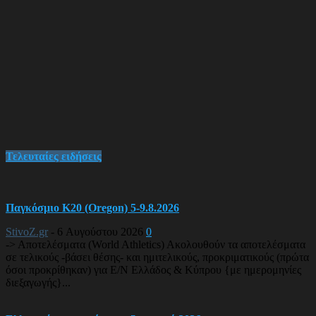
Τελευταίες ειδήσεις
Παγκόσμιο Κ20 (Oregon) 5-9.8.2026
StivoZ.gr
-
6 Αυγούστου 2026
0
-> Αποτελέσματα (World Athletics) Ακολουθούν τα αποτελέσματα
σε τελικούς -βάσει θέσης- και ημιτελικούς, προκριματικούς (πρώτα
όσοι προκρίθηκαν) για Ε/Ν Ελλάδος & Κύπρου {με ημερομηνίες
διεξαγωγής}...