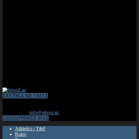
ΣΧΕΤΙΚΑ ΜΕ ΕΜΑΣ
Από το 2006, η 1η διαδικτυακή κοινότητα αθλητών & φιλάθλων
του Κλασικού Αθλητισμού! ΟΛΟΣ Ο ΣΤΙΒΟΣ ΕΙΝΑΙ ΕΔΩ
Επικοινωνία:
info@stivoz.gr
ΑΚΟΛΟΥΘΗΣΕ ΜΑΣ
Athletics / T&F
Rules