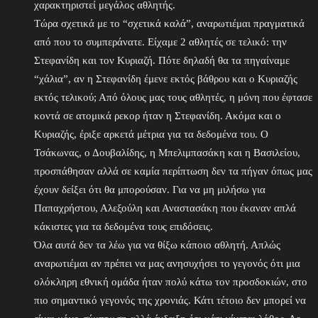
χαρακτηριστεί μεγάλος αθλητής.
Τώρα σχετικά με το “σχετικά καλά”, αναρωτιέμαι πραγματικά
από που το συμπεράνατε. Είχαμε 2 αθλητές σε τελικό: την
Στεφανίδη και τον Κυριαζή. Πότε δηλαδή θα τα πηγαίναμε
“χάλια”, αν η Στεφανίδη έμενε εκτός βάθρου και ο Κυριαζής
εκτός τελικού; Από όλους μας τους αθλητές, η μόνη που έφτασε
κοντά σε ατομικά ρεκορ ήταν η Στεφανίδη. Ακόμα και ο
Κυριαζής, έριξε αρκετά μέτρια για τα δεδομένα του. Ο
Τσάκωνας, ο Δουβαλίδης, η Μπελιμπασάκη και η Βασιλείου,
προσπάθησαν αλλά σε καμία περίπτωση δεν τα πήγαν όπως μας
έχουν δείξει ότι θα μπορούσαν. Για να μη μιλήσω για
Παπαχρήστου, Αλεξούλη και Αναστασάκη που έκαναν απλά
κάκιστες για τα δεδομένα τους επιδόσεις.
Όλα αυτά δεν τα λέω για να θίξω κάποιο αθλητή. Απλώς
αναρωτιέμαι αν πρέπει να μας ανησυχήσει το γεγονός ότι μια
ολόκληρη εθνική ομάδα ήταν πολύ κάτω τον προσδοκιών, στο
πιο σημαντικό γεγονός της χρονιάς. Κάτι τέτοιο δεν μπορεί να