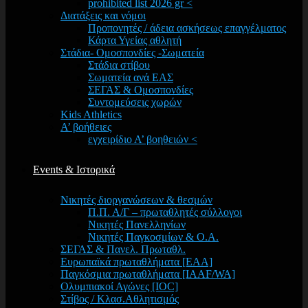
prohibited list 2026 gr <
Διατάξεις και νόμοι
Προπονητές / άδεια ασκήσεως επαγγέλματος
Κάρτα Υγείας αθλητή
Στάδια- Ομοσπονδίες -Σωματεία
Στάδια στίβου
Σωματεία ανά ΕΑΣ
ΣΕΓΑΣ & Ομοσπονδίες
Συντομεύσεις χωρών
Kids Athletics
Α’ βοήθειες
εγχειρίδιο Α’ βοηθειών <
Events & Ιστορικά
Νικητές διοργανώσεων & θεσμών
Π.Π. Α/Γ – πρωταθλητές σύλλογοι
Νικητές Πανελληνίων
Νικητές Παγκοσμίων & Ο.Α.
ΣΕΓΑΣ & Πανελ. Πρωταθλ.
Ευρωπαϊκά πρωταθλήματα [EAA]
Παγκόσμια πρωταθλήματα [IAAF/WA]
Ολυμπιακοί Αγώνες [IOC]
Στίβος / Κλασ.Αθλητισμός