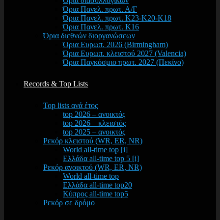
Όρια διασυλλογικών
Όρια Πανελ. πρωτ. Α/Γ
Όρια Πανελ. πρωτ. Κ23-Κ20-Κ18
Όρια Πανελ. πρωτ. Κ16
Όρια διεθνών διοργανώσεων
Όρια Ευρωπ. 2026 (Birmingham)
Όρια Ευρωπ. κλειστού 2027 (Valencia)
Όρια Παγκόσμιο πρωτ. 2027 (Πεκίνο)
Records & Top Lists
Top lists ανά έτος
top 2026 – ανοικτός
top 2026 – κλειστός
top 2025 – ανοικτός
Ρεκόρ κλειστού (WR, ER, NR)
World all-time top [i]
Ελλάδα all-time top 5 [i]
Ρεκόρ ανοικτού (WR, ER, NR)
World all-time top
Ελλάδα all-time top20
Κύπρος all-time top5
Ρεκόρ σε δρόμο