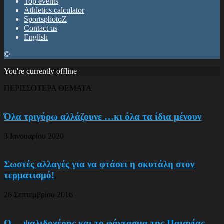
Top events
Athletics calculator
SportsphotoZ
Contact us
English
©
You're currently offline
ΠΕΡΙΣΣΟΤΕΡΑ ΘΕΜΑΤΑ
Όλα τριγύρω αλλάζουνε …κι όλα τα ίδια μένουν
3 Ιανουαρίου 2020
Σωστές αλλαγές για να φτάσει η σκυτάλη στον
τερματισμό!
26 Σεπτεμβρίου 2016
Ο …ψαλιδοχέρης και το φάντασμα της Παιανίας