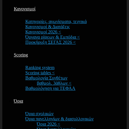
Κανονισμοί
Κατηγορίες, αγωνίσματα, τεχνικά
Κανονισμοί & Διατάξεις
Κανονισμοί 2026 <
Όργανα ρίψεων & Εμπόδια <
Προκήρυξη ΣΕΓΑΣ 2026 <
Scoring
Ranking system
Scoring tables <
Βαθμολογία Συνθέτων
βαθμολ. 3άθλων <
Βαθμολόγηση για ΤΕΦΑΑ
Όρια
Όρια σχολικών
Όρια πανελληνίων & διασυλλογικών
Όρια 2026 <