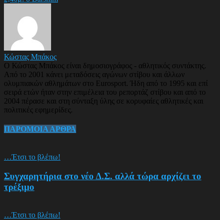
Κώστας Μπάκος
Ο Κώστας Μπάκος είναι δημοσιογράφος - αθλητικός συντάκτης.
Από το 2001 κάνει μεταδόσεις αγώνων στίβου και άλλων
ολυμπιακών αθλημάτων στο Eurosport. Ήδη από το 1995 και επί
σειρά ετών ήταν στην επιμέλεια του ρεπορτάζ στίβου και από το
2004 πέρασε και στη σύνταξη ύλης σε κορυφαίες αθλητικές και
πολιτικές εφημερίδες.
ΠΑΡΟΜΟΙΑ ΑΡΘΡΑ
…Έτσι το βλέπω!
Συγχαρητήρια στο νέο Δ.Σ. αλλά τώρα αρχίζει το
τρέξιμο
…Έτσι το βλέπω!