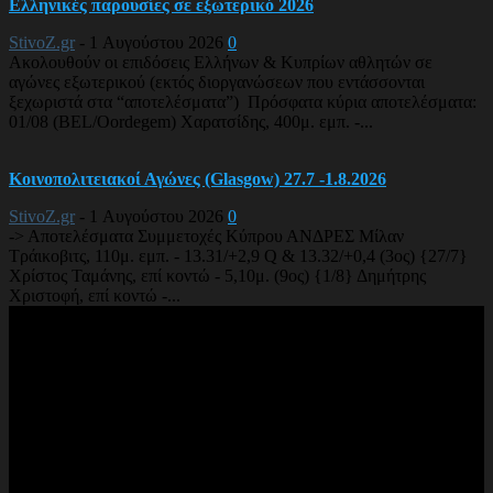
Ελληνικές παρουσίες σε εξωτερικό 2026
StivoZ.gr
-
1 Αυγούστου 2026
0
Ακολουθούν οι επιδόσεις Ελλήνων & Κυπρίων αθλητών σε
αγώνες εξωτερικού (εκτός διοργανώσεων που εντάσσονται
ξεχωριστά στα “αποτελέσματα”) Πρόσφατα κύρια αποτελέσματα:
01/08 (BEL/Oordegem) Χαρατσίδης, 400μ. εμπ. -...
Κοινοπολιτειακοί Αγώνες (Glasgow) 27.7 -1.8.2026
StivoZ.gr
-
1 Αυγούστου 2026
0
-> Αποτελέσματα Συμμετοχές Κύπρου ΑΝΔΡΕΣ Μίλαν
Τράικοβιτς, 110μ. εμπ. - 13.31/+2,9 Q & 13.32/+0,4 (3ος) {27/7}
Χρίστος Ταμάνης, επί κοντώ - 5,10μ. (9ος) {1/8} Δημήτρης
Χριστοφή, επί κοντώ -...