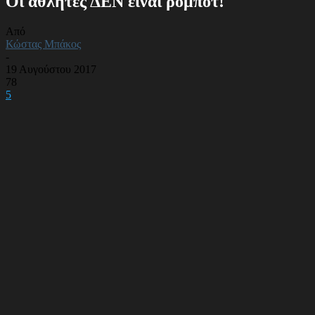
Οι αθλητές ΔΕΝ είναι ρομπότ!
Από
Κώστας Μπάκος
-
19 Αυγούστου 2017
78
5