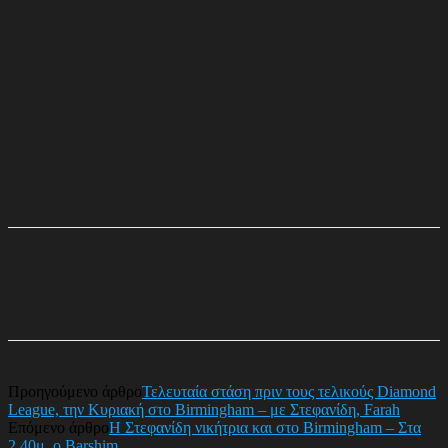
Προηγούμενο άρθρο
Τελευταία στάση πριν τους τελικούς Diamond
League, την Κυριακή στο Birmingham – με Στεφανίδη, Farah
Επόμενο άρθρο
Η Στεφανίδη νικήτρια και στο Birmingham – Στα
2,40μ. ο Barshim