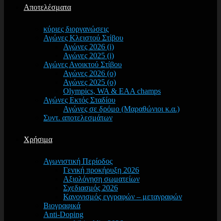
Αποτελέσματα
κύριες διοργανώσεις
Αγώνες Κλειστού Στίβου
Αγώνες 2026 (i)
Αγώνες 2025 (i)
Αγώνες Ανοικτού Στίβου
Αγώνες 2026 (o)
Αγώνες 2025 (o)
Olympics, WA & EAA champs
Αγώνες Εκτός Σταδίου
Αγώνες σε δρόμο (Μαραθώνιοι κ.α.)
Συντ. αποτελεσμάτων
Χρήσιμα
Αγωνιστική Περίοδος
Γενική προκήρυξη 2026
Αξιολόγηση σωματείων
Σχεδιασμός 2026
Κανονισμός εγγραφών – μεταγραφών
Βιογραφικά
Anti-Doping