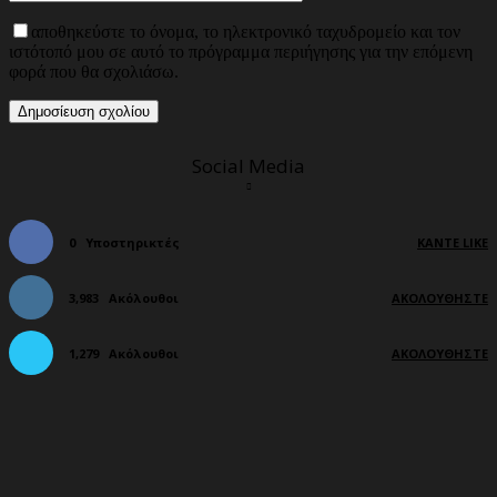
αποθηκεύστε το όνομα, το ηλεκτρονικό ταχυδρομείο και τον
ιστότοπό μου σε αυτό το πρόγραμμα περιήγησης για την επόμενη
φορά που θα σχολιάσω.
Social Media
0
Υποστηρικτές
ΚΆΝΤΕ LIKE
3,983
Ακόλουθοι
ΑΚΟΛΟΥΘΉΣΤΕ
1,279
Ακόλουθοι
ΑΚΟΛΟΥΘΉΣΤΕ