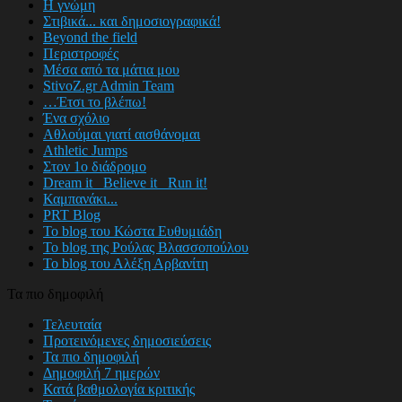
Η γνώμη
Στιβικά... και δημοσιογραφικά!
Beyond the field
Περιστροφές
Μέσα από τα μάτια μου
StivoZ.gr Admin Team
…Έτσι το βλέπω!
Ένα σχόλιο
Αθλούμαι γιατί αισθάνομαι
Athletic Jumps
Στον 1ο διάδρομο
Dream it_ Believe it_ Run it!
Καμπανάκι...
PRT Blog
Το blog του Κώστα Ευθυμιάδη
Το blog της Ρούλας Βλασσοπούλου
Το blog του Αλέξη Αρβανίτη
Τα πιο δημοφιλή
Τελευταία
Προτεινόμενες δημοσιεύσεις
Τα πιο δημοφιλή
Δημοφιλή 7 ημερών
Κατά βαθμολογία κριτικής