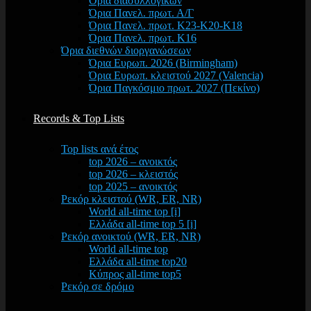
Όρια διασυλλογικών
Όρια Πανελ. πρωτ. Α/Γ
Όρια Πανελ. πρωτ. Κ23-Κ20-Κ18
Όρια Πανελ. πρωτ. Κ16
Όρια διεθνών διοργανώσεων
Όρια Ευρωπ. 2026 (Birmingham)
Όρια Ευρωπ. κλειστού 2027 (Valencia)
Όρια Παγκόσμιο πρωτ. 2027 (Πεκίνο)
Records & Top Lists
Top lists ανά έτος
top 2026 – ανοικτός
top 2026 – κλειστός
top 2025 – ανοικτός
Ρεκόρ κλειστού (WR, ER, NR)
World all-time top [i]
Ελλάδα all-time top 5 [i]
Ρεκόρ ανοικτού (WR, ER, NR)
World all-time top
Ελλάδα all-time top20
Κύπρος all-time top5
Ρεκόρ σε δρόμο