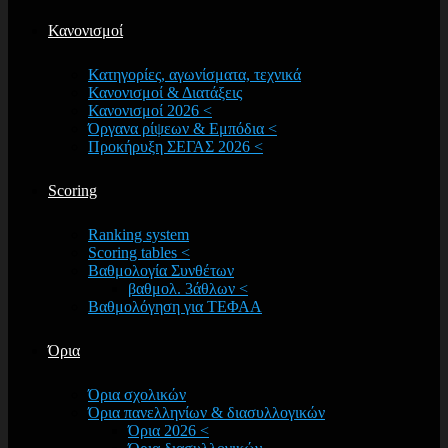
Κανονισμοί
Κατηγορίες, αγωνίσματα, τεχνικά
Κανονισμοί & Διατάξεις
Κανονισμοί 2026 <
Όργανα ρίψεων & Εμπόδια <
Προκήρυξη ΣΕΓΑΣ 2026 <
Scoring
Ranking system
Scoring tables <
Βαθμολογία Συνθέτων
βαθμολ. 3άθλων <
Βαθμολόγηση για ΤΕΦΑΑ
Όρια
Όρια σχολικών
Όρια πανελληνίων & διασυλλογικών
Όρια 2026 <