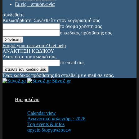
Εμείς – επικοινωνία
συνδεθείτε
Καλωσήρθατε! Συνδεθείτε στον λογαριασμό σας
το όνομα χρήστη σας
ο κωδικός πρόσβασης σας
Forgot your password? Get help
ΑΝΑΚΤΗΣΗ ΚΩΔΙΚΟΥ
Ανακτήστε τον κωδικό σας
το email σας
Ένας κωδικός πρόσβασης θα σταλθεί με e-mail σε εσάς.
StivoZ.gr
Ημερολόγιο
Calendar view
Αγωνιστικό καλεντάρι : 2026
Top events & infos
αρχείο διοργανώσεων