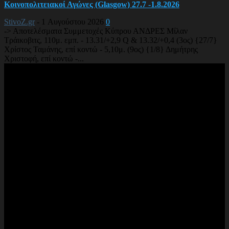
Κοινοπολιτειακοί Αγώνες (Glasgow) 27.7 -1.8.2026
StivoZ.gr
-
1 Αυγούστου 2026
0
-> Αποτελέσματα Συμμετοχές Κύπρου ΑΝΔΡΕΣ Μίλαν
Τράικοβιτς, 110μ. εμπ. - 13.31/+2,9 Q & 13.32/+0,4 (3ος) {27/7}
Χρίστος Ταμάνης, επί κοντώ - 5,10μ. (9ος) {1/8} Δημήτρης
Χριστοφή, επί κοντώ -...