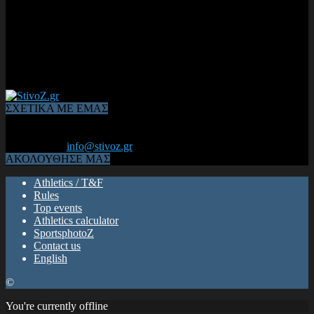
ΣΧΕΤΙΚΑ ΜΕ ΕΜΑΣ
Από το 2006, η 1η διαδικτυακή κοινότητα αθλητών & φιλάθλων
του Κλασικού Αθλητισμού! ΟΛΟΣ Ο ΣΤΙΒΟΣ ΕΙΝΑΙ ΕΔΩ
Επικοινωνία:
info@stivoz.gr
ΑΚΟΛΟΥΘΗΣΕ ΜΑΣ
Athletics / T&F
Rules
Top events
Athletics calculator
SportsphotoZ
Contact us
English
©
You're currently offline