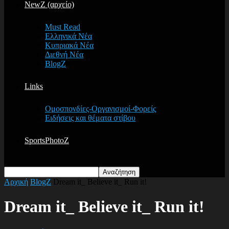
NewZ (αρχείο)
Must Read
Ελληνικά Νέα
Κυπριακά Νέα
Διεθνή Νέα
BlogZ
Links
Ομοσπονδίες-Οργανισμοί-Φορείς
Ειδήσεις και θέματα στίβου
SportsPhotoZ
Αρχική
BlogZ
Dream it_ Believe it_ Run it!
Dream it_ Believe it_ Run it!