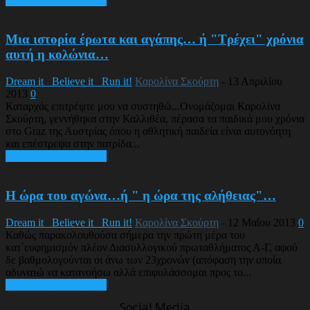
Διαβάστε περισσότερα
Μια ιστορία έρωτα και αγάπης… ή "Τρέχει" χρόνια
αυτή η κολώνια…
Dream it_ Believe it_ Run it!
Καρολίνα Σκούρτη
-
13 Απριλίου
2013
0
Καταρχάς επιτρέψτε μου να συστηθώ...Ονομάζομαι Καρολίνα
Σκούρτη, γεννήθηκα στην Καλλιθέα, πέρασα τα παιδικά μου χρόνια
στο Graz της Αυστρίας όπου η αθλητική παιδεία είναι αυτονόητη
και επέστρεψα στην πατρίδα...
Διαβάστε περισσότερα
Η ώρα του αγώνα…ή " η ώρα της αλήθειας"…
Dream it_ Believe it_ Run it!
Καρολίνα Σκούρτη
-
12 Μαΐου 2013
0
Καθώς παρακολουθούσα σήμερα την πρώτη μέρα του
κατ΄ευφημισμόν πλέον Διασυλλογικού πρωταθλήματος Α-Γ, αφού
δε βαθμολογούνται οι άνω των 23χρονών (απόφαση την οποία
αδυνατώ να κατανοήσω αλλά επιφυλάσσομαι προς το...
Διαβάστε περισσότερα
Social Media