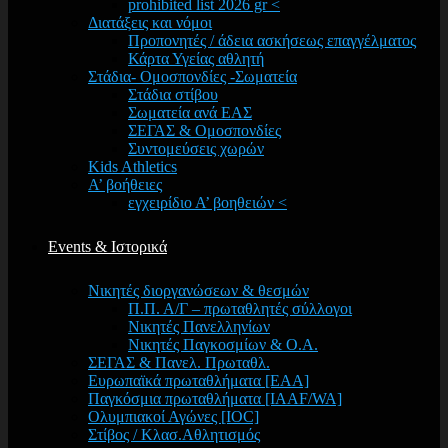
prohibited list 2026 gr <
Διατάξεις και νόμοι
Προπονητές / άδεια ασκήσεως επαγγέλματος
Κάρτα Υγείας αθλητή
Στάδια- Ομοσπονδίες -Σωματεία
Στάδια στίβου
Σωματεία ανά ΕΑΣ
ΣΕΓΑΣ & Ομοσπονδίες
Συντομεύσεις χωρών
Kids Athletics
Α’ βοήθειες
εγχειρίδιο Α’ βοηθειών <
Events & Ιστορικά
Νικητές διοργανώσεων & θεσμών
Π.Π. Α/Γ – πρωταθλητές σύλλογοι
Νικητές Πανελληνίων
Νικητές Παγκοσμίων & Ο.Α.
ΣΕΓΑΣ & Πανελ. Πρωταθλ.
Ευρωπαϊκά πρωταθλήματα [EAA]
Παγκόσμια πρωταθλήματα [IAAF/WA]
Ολυμπιακοί Αγώνες [IOC]
Στίβος / Κλασ.Αθλητισμός