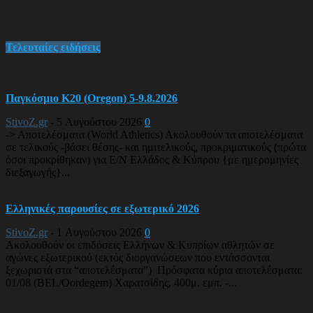
Τελευταίες ειδήσεις
Παγκόσμιο Κ20 (Oregon) 5-9.8.2026
StivoZ.gr
-
5 Αυγούστου 2026
0
-> Αποτελέσματα (World Athletics) Ακολουθούν τα αποτελέσματα
σε τελικούς -βάσει θέσης- και ημιτελικούς, προκριματικούς (πρώτα
όσοι προκρίθηκαν) για Ε/Ν Ελλάδος & Κύπρου {με ημερομηνίες
διεξαγωγής}...
Ελληνικές παρουσίες σε εξωτερικό 2026
StivoZ.gr
-
1 Αυγούστου 2026
0
Ακολουθούν οι επιδόσεις Ελλήνων & Κυπρίων αθλητών σε
αγώνες εξωτερικού (εκτός διοργανώσεων που εντάσσονται
ξεχωριστά στα “αποτελέσματα”) Πρόσφατα κύρια αποτελέσματα:
01/08 (BEL/Oordegem) Χαρατσίδης, 400μ. εμπ. -...