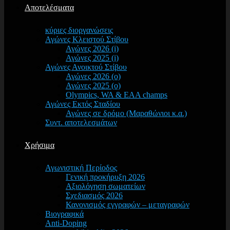
Αποτελέσματα
κύριες διοργανώσεις
Αγώνες Κλειστού Στίβου
Αγώνες 2026 (i)
Αγώνες 2025 (i)
Αγώνες Ανοικτού Στίβου
Αγώνες 2026 (o)
Αγώνες 2025 (o)
Olympics, WA & EAA champs
Αγώνες Εκτός Σταδίου
Αγώνες σε δρόμο (Μαραθώνιοι κ.α.)
Συντ. αποτελεσμάτων
Χρήσιμα
Αγωνιστική Περίοδος
Γενική προκήρυξη 2026
Αξιολόγηση σωματείων
Σχεδιασμός 2026
Κανονισμός εγγραφών – μεταγραφών
Βιογραφικά
Anti-Doping