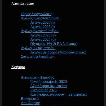
Αποτελέσματα
κύριες διοργανώσεις
Αγώνες Κλειστού Στίβου
Αγώνες 2026 (i)
Αγώνες 2025 (i)
Αγώνες Ανοικτού Στίβου
Αγώνες 2026 (o)
Αγώνες 2025 (o)
Olympics, WA & EAA champs
Αγώνες Εκτός Σταδίου
Αγώνες σε δρόμο (Μαραθώνιοι κ.α.)
Συντ. αποτελεσμάτων
Χρήσιμα
Αγωνιστική Περίοδος
Γενική προκήρυξη 2026
Αξιολόγηση σωματείων
Σχεδιασμός 2026
Κανονισμός εγγραφών – μεταγραφών
Βιογραφικά
Anti-Doping