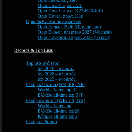
Όρια διασυλλογικών
Όρια Πανελ. πρωτ. Α/Γ
Όρια Πανελ. πρωτ. Κ23-Κ20-Κ18
Όρια Πανελ. πρωτ. Κ16
Όρια διεθνών διοργανώσεων
Όρια Ευρωπ. 2026 (Birmingham)
Όρια Ευρωπ. κλειστού 2027 (Valencia)
Όρια Παγκόσμιο πρωτ. 2027 (Πεκίνο)
Records & Top Lists
Top lists ανά έτος
top 2026 – ανοικτός
top 2026 – κλειστός
top 2025 – ανοικτός
Ρεκόρ κλειστού (WR, ER, NR)
World all-time top [i]
Ελλάδα all-time top 5 [i]
Ρεκόρ ανοικτού (WR, ER, NR)
World all-time top
Ελλάδα all-time top20
Κύπρος all-time top5
Ρεκόρ σε δρόμο