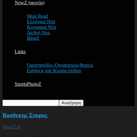
NewZ (αρχείο)
Must Read
Ελληνικά Νέα
Κυπριακά Νέα
Διεθνή Νέα
BlogZ
Links
Ομοσπονδίες-Οργανισμοί-Φορείς
Ειδήσεις και θέματα στίβου
SportsPhotoZ
Βασδεκης Σπυρος
StivoZ.gr
-