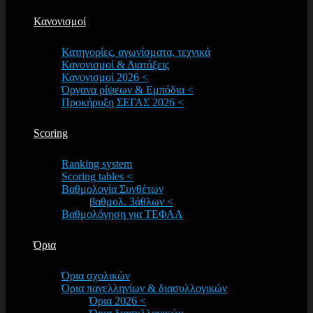
Κανονισμοί
Κατηγορίες, αγωνίσματα, τεχνικά
Κανονισμοί & Διατάξεις
Κανονισμοί 2026 <
Όργανα ρίψεων & Εμπόδια <
Προκήρυξη ΣΕΓΑΣ 2026 <
Scoring
Ranking system
Scoring tables <
Βαθμολογία Συνθέτων
βαθμολ. 3άθλων <
Βαθμολόγηση για ΤΕΦΑΑ
Όρια
Όρια σχολικών
Όρια πανελληνίων & διασυλλογικών
Όρια 2026 <