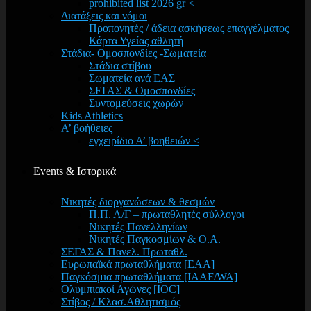
prohibited list 2026 gr <
Διατάξεις και νόμοι
Προπονητές / άδεια ασκήσεως επαγγέλματος
Κάρτα Υγείας αθλητή
Στάδια- Ομοσπονδίες -Σωματεία
Στάδια στίβου
Σωματεία ανά ΕΑΣ
ΣΕΓΑΣ & Ομοσπονδίες
Συντομεύσεις χωρών
Kids Athletics
Α’ βοήθειες
εγχειρίδιο Α’ βοηθειών <
Events & Ιστορικά
Νικητές διοργανώσεων & θεσμών
Π.Π. Α/Γ – πρωταθλητές σύλλογοι
Νικητές Πανελληνίων
Νικητές Παγκοσμίων & Ο.Α.
ΣΕΓΑΣ & Πανελ. Πρωταθλ.
Ευρωπαϊκά πρωταθλήματα [EAA]
Παγκόσμια πρωταθλήματα [IAAF/WA]
Ολυμπιακοί Αγώνες [IOC]
Στίβος / Κλασ.Αθλητισμός