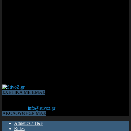
ΣΧΕΤΙΚΑ ΜΕ ΕΜΑΣ
Από το 2006, η 1η διαδικτυακή κοινότητα αθλητών & φιλάθλων
του Κλασικού Αθλητισμού! ΟΛΟΣ Ο ΣΤΙΒΟΣ ΕΙΝΑΙ ΕΔΩ
Επικοινωνία:
info@stivoz.gr
ΑΚΟΛΟΥΘΗΣΕ ΜΑΣ
Athletics / T&F
Rules