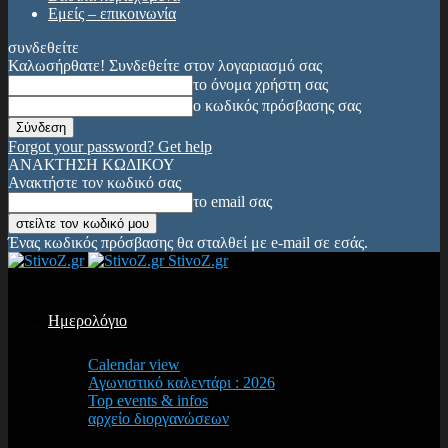
Εμείς – επικοινωνία
συνδεθείτε
Καλωσήρθατε! Συνδεθείτε στον λογαριασμό σας
το όνομα χρήστη σας
ο κωδικός πρόσβασης σας
Forgot your password? Get help
ΑΝΑΚΤΗΣΗ ΚΩΔΙΚΟΥ
Ανακτήστε τον κωδικό σας
το email σας
Ένας κωδικός πρόσβασης θα σταλθεί με e-mail σε εσάς.
StivoZ.gr
Ημερολόγιο
Calendar view
Αγωνιστικό καλεντάρι : 2026
Top events & infos
αρχείο διοργανώσεων