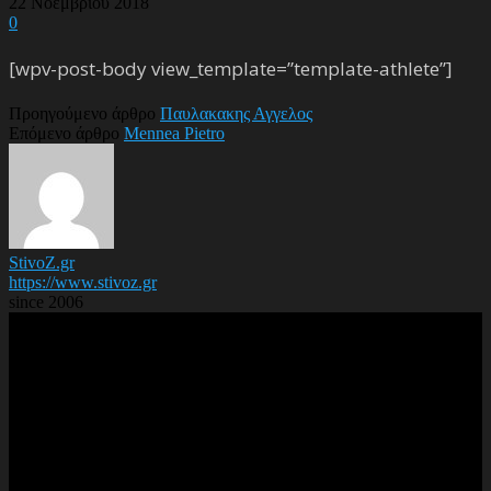
22 Νοεμβρίου 2018
0
[wpv-post-body view_template=”template-athlete”]
Προηγούμενο άρθρο
Παυλακακης Αγγελος
Επόμενο άρθρο
Mennea Pietro
StivoZ.gr
https://www.stivoz.gr
since 2006